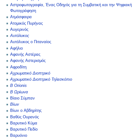
Αστροφωτογραφία, Ένας Οδηγός για τη Συμβατική και την Ψηφιακή
Φωτογράφηση
Ατμόσφαιρα
Ατομικός Πυρήνας
Αυγερινός
Αυτόλυκος
Αυτόλυκος ο Πιταναίος
Αφήλιο
Αφανής Αστέρας
Αφανής Αστερισμός
Αφροδίτη
Αχρωματικό Διοπτρικό
Αχρωματικό Διοπτρικό Τηλεσκόπιο
Β Orionis
Β Ωρίωνα
Βίαιο Σύμπαν
Βίων
Βίων ο Αβδηρίτης
Βαθύς Ουρανός
Βαρυτικό Κύμα
Βαρυτικό Πεδίο
Βαρυόνιο