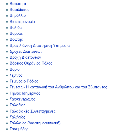
Βαρύτητα
Βασιλίσκος
Βηρύλλιο
Βιοαστρονομία
Βολίδα
Βορράς
Βοώτης
Βραζιλιάνικη Διαστημική Υπηρεσία
Βροχές Διαττόντων
Βροχή Διαττόντων
Βόρειος Ουράνιος Πόλος
Βόριο
Γέμινος
Γέμινος ο Ρόδιος
Γένεσις - Η καταγωγή του Ανθρώπου και του Σύμπαντος
Γήινος Ισημερινός
Γαιοκεντρισμός
Γαλαξίας
Γαλαξιακές Συντεταγμένες
Γαλιλαίος
Γαλιλαίος (Διαστημοσυσκευή)
Γανυμήδης