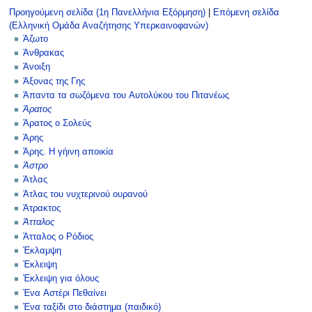
Προηγούμενη σελίδα (1η Πανελλήνια Εξόρμηση)
|
Επόμενη σελίδα
(Ελληνική Ομάδα Αναζήτησης Υπερκαινοφανών)
Άζωτο
Άνθρακας
Άνοιξη
Άξονας της Γης
Άπαντα τα σωζόμενα του Αυτολύκου του Πιτανέως
Άρατος
Άρατος ο Σολεύς
Άρης
Άρης. Η γήινη αποικία
Άστρο
Άτλας
Άτλας του νυχτερινού ουρανού
Άτρακτος
Άτταλος
Άτταλος ο Ρόδιος
Έκλαμψη
Έκλειψη
Έκλειψη για όλους
Ένα Αστέρι Πεθαίνει
Ένα ταξίδι στο διάστημα (παιδικό)