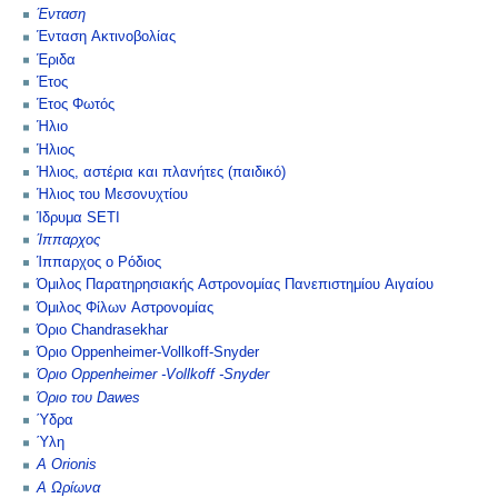
Ένταση
Ένταση Ακτινοβολίας
Έριδα
Έτος
Έτος Φωτός
Ήλιο
Ήλιος
Ήλιος, αστέρια και πλανήτες (παιδικό)
Ήλιος του Μεσονυχτίου
Ίδρυμα SETI
Ίππαρχος
Ίππαρχος ο Ρόδιος
Όμιλος Παρατηρησιακής Αστρονομίας Πανεπιστημίου Αιγαίου
Όμιλος Φίλων Αστρονομίας
Όριο Chandrasekhar
Όριο Oppenheimer-Vollkoff-Snyder
Όριο Oppenheimer -Vollkoff -Snyder
Όριο του Dawes
Ύδρα
Ύλη
Α Orionis
Α Ωρίωνα