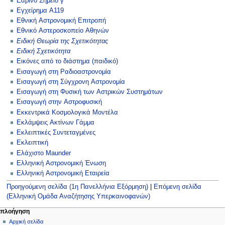
Εαρινό Σημείο γ
Εγχείρημα A119
Εθνική Αστρονομική Επιτροπή
Εθνικό Αστεροσκοπείο Αθηνών
Ειδική Θεωρία της Σχετικότητας
Ειδική Σχετικότητα
Εικόνες από το διάστημα (παιδικό)
Εισαγωγή στη Ραδιοαστρονομία
Εισαγωγή στη Σύγχρονη Αστρονομία
Εισαγωγή στη Φυσική των Αστρικών Συστημάτων
Εισαγωγή στην Αστροφυσική
Εκκεντρικά Κοσμολογικά Μοντέλα
Εκλάμψεις Ακτίνων Γάμμα
Εκλειπτικές Συντεταγμένες
Εκλειπτική
Ελάχιστο Maunder
Ελληνική Αστρονομική Ένωση
Ελληνική Αστρονομική Εταιρεία
Προηγούμενη σελίδα (1η Πανελλήνια Εξόρμηση)
|
Επόμενη σελίδα
(Ελληνική Ομάδα Αναζήτησης Υπερκαινοφανών)
Μ
ενέργειες σελίδας
προσωπικά εργαλεία
πλοήγηση
ειδική
δημιουργία
Αρχική σελίδα
ε