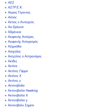
ΑΕΣ
ΑΣΤΡ.Ε.Κ.
Αέριος Γίγαντας
Αέτιος
Αέτιος ο Αντιοχεύς
Αα Ωρίωνα
Αδράνεια
Αειφανής Αστέρας
Αειφανής Αστερισμός
Αζιμούθιο
Αισχύλος
Αισχύλος ο Αστρονόμος
Ακίδες
Ακτίνα
Ακτίνες Γάμμα
Ακτίνες Χ
Ακτίνες γ
Ακτινοβολία
Ακτινοβολία Hawking
Ακτινοβολία Χ
Ακτινοβολία γ
Ακτινοβόλο Σημείο