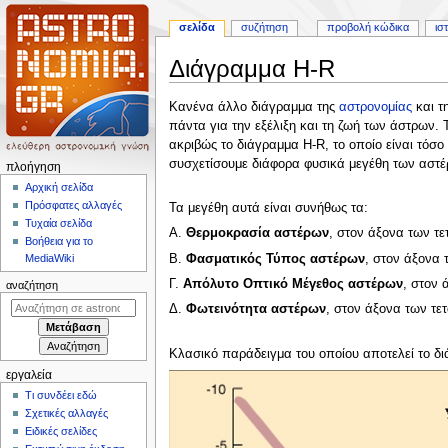
σελίδα
συζήτηση
προβολή κώδικα
ισ
Διάγραμμα H-R
Πήδηση
Πήδηση
Κανένα άλλο διάγραμμα της
αστρονομίας
και τ
στην
στην
πάντα για την εξέλιξη και τη ζωή των άστρων.
πλοήγηση
αναζήτηση
ακριβώς το διάγραμμα H-R, το οποίο είναι τόσ
συσχετίσουμε διάφορα φυσικά μεγέθη των αστέ
Μ
πλοήγηση
ε
Αρχική σελίδα
Πρόσφατες αλλαγές
Τα μεγέθη αυτά είναι συνήθως τα:
ν
Τυχαία σελίδα
ο
Α.
Θερμοκρασία αστέρων
, στον άξονα των τ
Βοήθεια για το
ύ
Β.
Φασματικός Τύπος αστέρων
, στον άξονα 
MediaWiki
π
Γ.
Απόλυτο Οπτικό Μέγεθος αστέρων
, στον 
αναζήτηση
λ
Δ.
Φωτεινότητα αστέρων
, στον άξονα των τε
ο
ή
Κλασικό παράδειγμα του οποίου αποτελεί το δ
γ
εργαλεία
η
Τι συνδέει εδώ
σ
Σχετικές αλλαγές
η
Ειδικές σελίδες