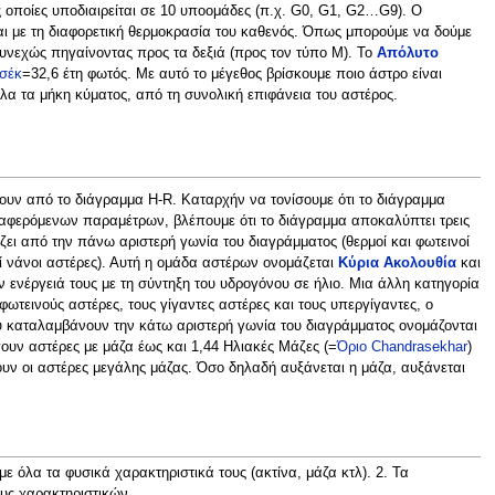
ις οποίες υποδιαιρείται σε 10 υποομάδες (π.χ. G0, G1, G2…G9). Ο
ται με τη διαφορετική θερμοκρασία του καθενός. Όπως μπορούμε να δούμε
συνεχώς πηγαίνοντας προς τα δεξιά (προς τον τύπο Μ). Το
Απόλυτο
σέκ
=32,6 έτη φωτός. Με αυτό το μέγεθος βρίσκουμε ποιο άστρο είναι
όλα τα μήκη κύματος, από τη συνολική επιφάνεια του αστέρος.
υν από το διάγραμμα H-R. Καταρχήν να τονίσουμε ότι το διάγραμμα
αφερόμενων παραμέτρων, βλέπουμε ότι το διάγραμμα αποκαλύπτει τρεις
ζει από την πάνω αριστερή γωνία του διαγράμματος (θερμοί και φωτεινοί
ροί νάνοι αστέρες). Αυτή η ομάδα αστέρων ονομάζεται
Κύρια Ακολουθία
και
ενέργειά τους με τη σύντηξη του υδρογόνου σε ήλιο. Μια άλλη κατηγορία
ωτεινούς αστέρες, τους γίγαντες αστέρες και τους υπεργίγαντες, ο
ου καταλαμβάνουν την κάτω αριστερή γωνία του διαγράμματος ονομάζονται
ουν αστέρες με μάζα έως και 1,44 Ηλιακές Μάζες (=
Όριο Chandrasekhar
)
χουν οι αστέρες μεγάλης μάζας. Όσο δηλαδή αυξάνεται η μάζα, αυξάνεται
 όλα τα φυσικά χαρακτηριστικά τους (ακτίνα, μάζα κτλ). 2. Τα
υς χαρακτηριστικών.