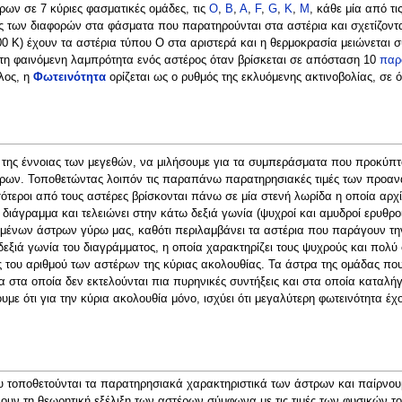
ρων σε 7 κύριες φασματικές ομάδες, τις
O
,
B
,
A
,
F
,
G
,
K
,
M
, κάθε μία από τ
τίας των διαφορών στα φάσματα που παρατηρούνται στα αστέρια και σχετίζον
0 Κ) έχουν τα αστέρια τύπου Ο στα αριστερά και η θερμοκρασία μειώνεται 
 τη φαινόμενη λαμπρότητα ενός αστέρος όταν βρίσκεται σε απόσταση 10
παρ
λος, η
Φωτεινότητα
ορίζεται ως ο ρυθμός της εκλυόμενης ακτινοβολίας, σε 
ης έννοιας των μεγεθών, να μιλήσουμε για τα συμπεράσματα που προκύπτο
έρων. Τοποθετώντας λοιπόν τις παραπάνω παρατηρησιακές τιμές των προαν
ότεροι από τους αστέρες βρίσκονται πάνω σε μία στενή λωρίδα η οποία αρχί
το διάγραμμα και τελειώνει στην κάτω δεξιά γωνία (ψυχροί και αμυδροί ερυθ
ένων άστρων γύρω μας, καθότι περιλαμβάνει τα αστέρια που παράγουν την 
ξιά γωνία του διαγράμματος, η οποία χαρακτηρίζει τους ψυχρούς και πολύ φ
ς του αριθμού των αστέρων της κύριας ακολουθίας. Τα άστρα της ομάδας π
 στα οποία δεν εκτελούνται πια πυρηνικές συντήξεις και στα οποία καταλήγ
ουμε ότι για την κύρια ακολουθία μόνο, ισχύει ότι μεγαλύτερη φωτεινότητα έ
υ τοποθετούνται τα παρατηρησιακά χαρακτηριστικά των άστρων και παίρνουμε
υν τη θεωρητική εξέλιξη των αστέρων σύμφωνα με τις τιμές των φυσικών το