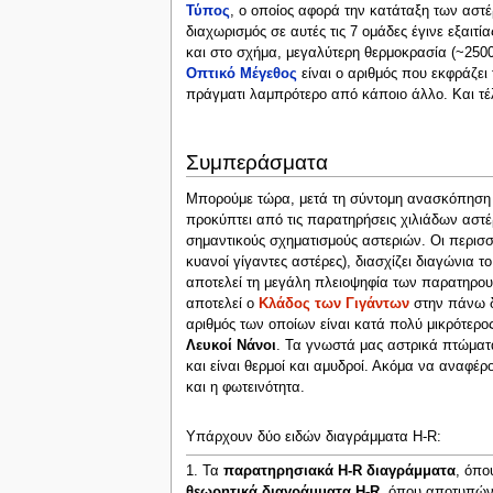
Τύπος
, ο οποίος αφορά την κατάταξη των αστέ
διαχωρισμός σε αυτές τις 7 ομάδες έγινε εξαι
και στο σχήμα, μεγαλύτερη θερμοκρασία (~2500
Οπτικό Μέγεθος
είναι ο αριθμός που εκφράζει
πράγματι λαμπρότερο από κάποιο άλλο. Και τέ
Συμπεράσματα
Μπορούμε τώρα, μετά τη σύντομη ανασκόπηση τ
προκύπτει από τις παρατηρήσεις χιλιάδων αστ
σημαντικούς σχηματισμούς αστεριών. Oι περισσ
κυανοί γίγαντες αστέρες), διασχίζει διαγώνια 
αποτελεί τη μεγάλη πλειοψηφία των παρατηρουμ
αποτελεί ο
Κλάδος των Γιγάντων
στην πάνω δε
αριθμός των οποίων είναι κατά πολύ μικρότερο
Λευκοί Νάνοι
. Τα γνωστά μας αστρικά πτώματα
και είναι θερμοί και αμυδροί. Ακόμα να αναφέρ
και η φωτεινότητα.
Υπάρχουν δύο ειδών διαγράμματα H-R:
1. Τα
παρατηρησιακά H-R διαγράμματα
, όπο
θεωρητικά διαγράμματα H-R
, όπου αποτυπώνο