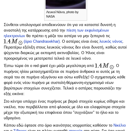
Λευκοί Νάνοι, photo by
NASA
Σύνθετοι υπολογισμοί αποδεικνύουν ότι για να καταστεί δυνατή η
αναστολή της κατάρρευσης από την
πίεση των εκφυλισμένων
ηλεκτρονίων
θα πρέπει η μάζα του αστέρα να μην ξεπερνά τις
(όριο Chandrasekhar)
. Ο αστέρας είναι ένας
λευκός νάνος
.
Περαιτέρω εξέλιξη στους λευκούς νάνους δεν είναι δυνατή, καθώς αυτοί
ψύχονται διαρκώς με εκπομπή ακτινοβολίας. Ο Ήλιος είναι
προορισμένος να μετατραπεί τελικά σε λευκό νάνο.
Έστω τώρα ότι ο red giant έχει μάζα μεγαλύτερη από
. Ο
πυρήνας ηλίου μετασχηματίζεται σε πυρήνα άνθρακα κι αυτός με τη
σειρά του σε πυρήνα οξυγόνου και ούτω καθ'εξής! Ο σχηματισμός κάθε
φορά ενός νέου πυρήνα με συστολή-θέρμανση-σχηματισμό νέων
βαρύτερων στοιχείων συνεχίζεται. Τελικά ο αστέρας παρουσιάζει την
εξής εικόνα:
Στο κέντρο υπάρχει ένας πυρήνας με βαριά στοιχεία κυρίως σίδηρο και
νικέλιο, που περιβάλλεται από φλοιούς με όλο και ελαφρύτερα στοιχεία
μέχρι την εξωτερική του επιφάνεια όπου "συχνάζουν" το ήλιο και το
υδρογόνο.
Κάπου εδώ έφτασε στο όριο ικανότητας ισορροπίας καθόσον το
Νικέλιο
και ο
Σίδηρος
είναι τα πλέον ευσταθή
στοιχεία
στη φύση. Για όσο καιρό