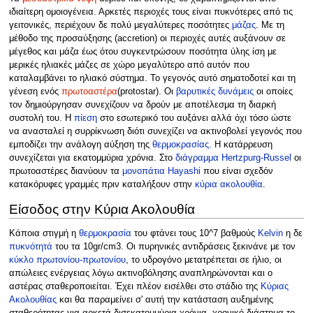
ιδιαίτερη ομοιογένεια. Αρκετές περιοχές τους είναι πυκνότερες από τις
γειτονικές, περιέχουν δε πολύ μεγαλύτερες ποσότητες
μάζας
. Με τη
μέθοδο της προσαύξησης (accretion) οι περιοχές αυτές αυξάνουν σε
μέγεθος και μάζα έως ότου συγκεντρώσουν ποσότητα ύλης ίση με
μερικές ηλιακές μάζες σε χώρο μεγαλύτερο από αυτόν που
καταλαμβάνει το ηλιακό σύστημα. Το γεγονός αυτό σηματοδοτεί και τη
γένεση ενός
πρωτοαστέρα
(protostar). Οι
βαρυτικές δυνάμεις
οι οποίες
τον δημιούργησαν συνεχίζουν να δρούν με αποτέλεσμα τη διαρκή
συστολή του. Η
πίεση
στο εσωτερικό του αυξάνει αλλά όχι τόσο ώστε
να ανασταλεί η συρρίκνωση διότι συνεχίζει να ακτινοβολεί γεγονός που
εμποδίζει την ανάλογη αύξηση της
θερμοκρασίας
. Η κατάρρευση
συνεχίζεται για εκατομμύρια χρόνια. Στο
διάγραμμα Hertzpurg-Russel
οι
πρωτοαστέρες διανύουν τα
μονοπάτια Hayashi
που είναι σχεδόν
κατακόρυφες γραμμές πριν καταλήξουν στην
κύρια ακολουθία
.
Είσοδος στην Κύρια Ακολουθία
Κάποια στιγμή η
θερμοκρασία
του φτάνει τους 10^7 βαθμούς
Kelvin
η δε
πυκνότητά
του τα 10gr/cm3. Οι πυρηνικές αντιδράσεις ξεκινάνε με τον
κύκλο πρωτονίου-πρωτονίου
, το υδρογόνο μετατρέπεται σε ήλιο, οι
απώλειες ενέργειας λόγω ακτινοβόλησης αναπληρώνονται και ο
αστέρας σταθεροποιείται. Έχει πλέον εισέλθει στο στάδιο της
Κύριας
Ακολουθίας
και θα παραμείνει σ' αυτή την κατάσταση αυξημένης
σταθερότητας για αρκετά δισεκατομμύρια χρόνια, χρονικό διάστημα το