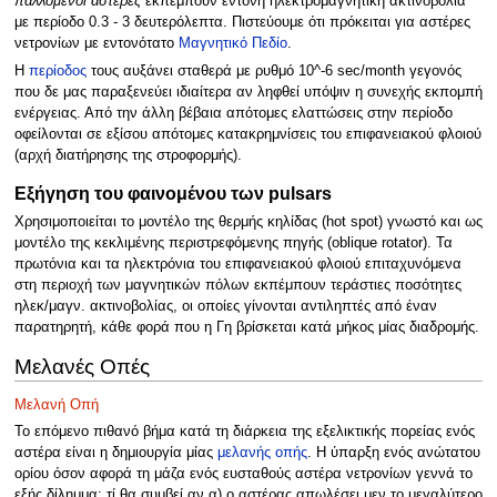
παλλόμενοι αστέρες
εκπέμπουν έντονη ηλεκτρομαγνητική ακτινοβολία
με περίοδο 0.3 - 3 δευτερόλεπτα. Πιστεύουμε ότι πρόκειται για αστέρες
νετρονίων με εντονότατο
Μαγνητικό Πεδίο
.
Η
περίοδος
τους αυξάνει σταθερά με ρυθμό 10^-6 sec/month γεγονός
που δε μας παραξενεύει ιδιαίτερα αν ληφθεί υπόψιν η συνεχής εκπομπή
ενέργειας. Από την άλλη βέβαια απότομες ελαττώσεις στην περίοδο
οφείλονται σε εξίσου απότομες κατακρημνίσεις του επιφανειακού φλοιού
(αρχή διατήρησης της στροφορμής).
Εξήγηση του φαινομένου των pulsars
Χρησιμοποιείται το μοντέλο της θερμής κηλίδας (hot spot) γνωστό και ως
μοντέλο της κεκλιμένης περιστρεφόμενης πηγής (oblique rotator). Τα
πρωτόνια και τα ηλεκτρόνια του επιφανειακού φλοιού επιταχυνόμενα
στη περιοχή των μαγνητικών πόλων εκπέμπουν τεράστιες ποσότητες
ηλεκ/μαγν. ακτινοβολίας, οι οποίες γίνονται αντιληπτές από έναν
παρατηρητή, κάθε φορά που η Γη βρίσκεται κατά μήκος μίας διαδρομής.
Μελανές Οπές
Μελανή Οπή
To επόμενο πιθανό βήμα κατά τη διάρκεια της εξελικτικής πορείας ενός
αστέρα είναι η δημιουργία μίας
μελανής οπής
. Η ύπαρξη ενός ανώτατου
ορίου όσον αφορά τη μάζα ενός ευσταθούς αστέρα νετρονίων γεννά το
εξής δίλημμα: τί θα συμβεί αν α) ο αστέρας απωλέσει μεν το μεγαλύτερο