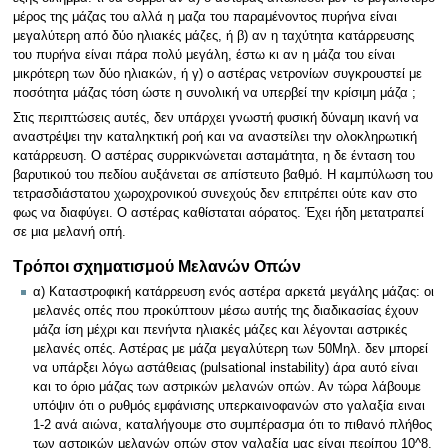
μέρος της μάζας του αλλά η μαζα του παραμένοντος πυρήνα είναι
μεγαλύτερη από δύο ηλιακές μάζες, ή β) αν η ταχύτητα κατάρρευσης
του πυρήνα είναι πάρα πολύ μεγάλη, έστω κι αν η μάζα του είναι
μικρότερη των δύο ηλιακών, ή γ) ο αστέρας νετρονίων συγκρουστεί με
ποσότητα μάζας τόση ώστε η συνολική να υπερβεί την κρίσιμη μάζα ;
Στις περιπτώσεις αυτές, δεν υπάρχει γνωστή φυσική δύναμη ικανή να
αναστρέψει την καταληκτική ροή και να αναστείλει την ολοκληρωτική
κατάρρευση. Ο αστέρας συρρικνώνεται ασταμάτητα, η δε ένταση του
βαρυτικού του πεδίου αυξάνεται σε απίστευτο βαθμό. Η καμπύλωση του
τετρασδιάστατου χωροχρονικού συνεχούς δεν επιτρέπει ούτε καν στο
φως να διαφύγει. Ο αστέρας καθίσταται αόρατος. Έχει ήδη μετατραπεί
σε μια μελανή οπή.
Τρόποι σχηματισμού Μελανών Οπών
α) Καταστροφική κατάρρευση ενός αστέρα αρκετά μεγάλης μάζας: οι
μελανές οπές που προκύπτουν μέσω αυτής της διαδικασίας έχουν
μάζα ίση μέχρι και πενήντα ηλιακές μάζες και λέγονται αστρικές
μελανές οπές. Αστέρας με μάζα μεγαλύτερη των 50Μηλ. δεν μπορεί
να υπάρξει λόγω αστάθειας (pulsational instability) άρα αυτό είναι
και το όριο μάζας των αστρικών μελανών οπών. Αν τώρα λάβουμε
υπόψιν ότι ο ρυθμός εμφάνισης υπερκαινοφανών στο γαλαξία ειναι
1-2 ανά αιώνα, καταλήγουμε στο συμπέρασμα ότι το πιθανό πλήθος
των αστρικών μελανών οπών στον γαλαξία μας είναι περίπου 10^8.