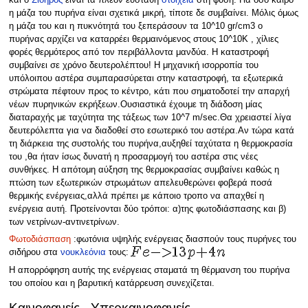
η μάζα του πυρήνα είναι σχετικά μικρή, τίποτε δε συμβαίνει. Μόλις όμως
η μάζα του και η πυκνότητά του ξεπεράσουν τα 10^10 gr/cm3 o
πυρήνας αρχίζει να καταρρέει θερμαινόμενος στους 10^10Κ , χίλιες
φορές θερμότερος από τον περιβάλλοντα μανδύα. Η καταστροφή
συμβαίνει σε χρόνο δευτερολέπτου! Η μηχανική ισορροπία του
υπόλοιπου αστέρα συμπαρασύρεται στην καταστροφή, τα εξωτερικά
στρώματα πέφτουν προς το κέντρο, κάτι που σηματοδοτεί την απαρχή
νέων πυρηνικών εκρήξεων.Ουσιαστικά έχουμε τη διάδοση μίας
διαταραχής με ταχύτητα της τάξεως των 10^7 m/sec.Θα χρειαστεί λίγα
δευτερόλεπτα για να διαδοθεί στο εσωτερικό του αστέρα.Αν τώρα κατά
τη διάρκεια της συστολής του πυρήνα,αυξηθεί ταχύτατα η θερμοκρασία
του ,θα ήταν ίσως δυνατή η προσαρμογή του αστέρα στις νέες
συνθήκες. Η απότομη αύξηση της θερμοκρασίας συμβαίνει καθώς η
πτώση των εξωτερικών στρωμάτων απελευθερώνει φοβερά ποσά
θερμικής ενέργειας,αλλά πρέπει με κάποιο τροπο να απαχθεί η
ενέργεια αυτή. Προτείνονται δύο τρόποι: α)της φωτοδιάσπασης και β)
των νετρίνων-αντινετρίνων.
Φωτοδιάσπαση
:φωτόνια υψηλής ενέργειας διασπούν τους πυρήνες του
σιδήρου στα
νουκλεόνια
τους:
Η απορρόφηση αυτής της ενέργειας σταματά τη θέρμανση του πυρήνα
του οποίου και η βαρυτική κατάρρευση συνεχίζεται.
Καινοφανείς - Υπερκαινοφανείς