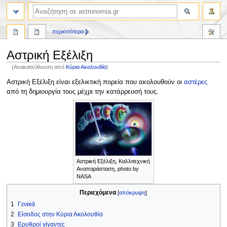
αναζήτηση
περισσότερα
Αστρική Εξέλιξη
(Ανακατεύθυνση από
Κύρια Ακολουθία
)
Πήδηση
Πήδηση
Αστρική Εξέλιξη είναι εξελικτική πορεία που ακολουθούν οι
αστέρες
στην
στην
από τη δημιουργία τους μέχρι την κατάρρευσή τους.
πλοήγηση
αναζήτηση
Αστρική Εξέλιξη, Καλλιτεχνική
Αναπαράσταση, photo by
NASA
Περιεχόμενα
1
Γενικά
2
Είσοδος στην Κύρια Ακολουθία
3
Ερυθροί γίγαντες