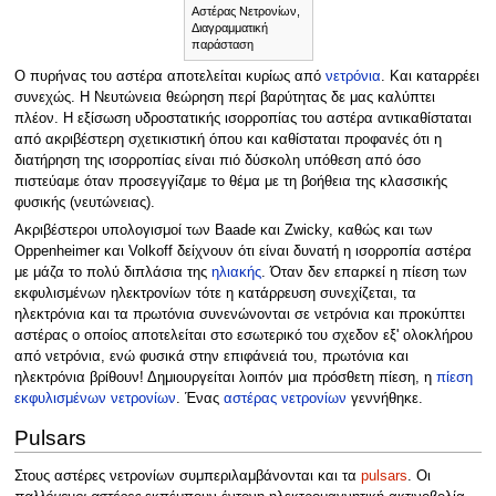
Αστέρας Νετρονίων,
Διαγραμματική
παράσταση
Ο πυρήνας του αστέρα αποτελείται κυρίως από
νετρόνια
. Και καταρρέει
συνεχώς. Η Νευτώνεια θεώρηση περί βαρύτητας δε μας καλύπτει
πλέον. Η εξίσωση υδροστατικής ισορροπίας του αστέρα αντικαθίσταται
από ακριβέστερη σχετικιστική όπου και καθίσταται προφανές ότι η
διατήρηση της ισορροπίας είναι πιό δύσκολη υπόθεση από όσο
πιστεύαμε όταν προσεγγίζαμε το θέμα με τη βοήθεια της κλασσικής
φυσικής (νευτώνειας).
Ακριβέστεροι υπολογισμοί των Baade και Zwicky, καθώς και των
Oppenheimer και Volkoff δείχνουν ότι είναι δυνατή η ισορροπία αστέρα
με μάζα το πολύ διπλάσια της
ηλιακής
. Όταν δεν επαρκεί η πίεση των
εκφυλισμένων ηλεκτρονίων τότε η κατάρρευση συνεχίζεται, τα
ηλεκτρόνια και τα πρωτόνια συνενώνονται σε νετρόνια και προκύπτει
αστέρας ο οποίος αποτελείται στο εσωτερικό του σχεδον εξ' ολοκλήρου
από νετρόνια, ενώ φυσικά στην επιφάνειά του, πρωτόνια και
ηλεκτρόνια βρίθουν! Δημιουργείται λοιπόν μια πρόσθετη πίεση, η
πίεση
εκφυλισμένων νετρονίων
. Ένας
αστέρας νετρονίων
γεννήθηκε.
Pulsars
Στους αστέρες νετρονίων συμπεριλαμβάνονται και τα
pulsars
. Οι