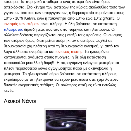
καύσιμα. Τα πυρηνικά αποθέματα ενός αστέρα δεν είναι όμως
απεριόριστα. Στο κέντρο των αστέρων της κύριας ακολουθίας τόσο των
γιγάντων όσο και των υπεργιγάντων, η θερμοκρασία κυμαίνεται στους
10^6 - 10^9 Kelvin, ενώ η πυκνότητα από 10^-6 έως 10^2 gr/cm3. O
ιονισμός των ατόμων
είναι πλήρης. Η ύλη βρίσκεται σε κατάσταση
πλάσματος
δηλαδή μίας σούπας από πυρήνες και ηλεκτρόνια. Οι
αλληλεπιδράσεις περιορίζονται στις μεταξύ τους κρούσεις. Ο ιονισμός
των ατόμων όμως, διατηρείται ακόμη κι αν ο αστέρας ψυχθεί σε
θερμοκρασία χαμηλότερη από τη θερμοκρασία ιονισμού, γι αυτό τον
λόγο άλλωστε ονομάζεται και
ιονισμός πίεσης
. Τα ηλεκτρόνια
κατανέμονται ανάμεσα στους πυρήνες, η δε όλη κατάσταση
παρουσιάζει μεταλλική δομή!!! Η παραγόμενη ενέργεια μεταφέρεται
πλέον περισσότερο λόγω αγωγιμότητας παρά με ακτινοβολία ή
μεταφορά. Το ηλεκτρονικό αέριο βρίσκεται σε κατάσταση πλήρους
εκφυλισμού με τα ηλεκτρόνια να έχουν μεταπέσει στις χαμηλότερες
δυνατές ενεργειακές στάθμες. Οι ανώτερες στάθμες είναι εντελώς
κενές.
Λευκοί Νάνοι