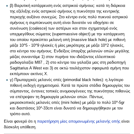
β) Βαρυτική κατάρρευση ενός αστρικού σμήνους: κατά τη διάρκεια
της εξέλιξης ενός αστρικού σμήνους η πυκνότητα της κεντρικής
περιοχής αυξάνει συνεχώς. Στο κέντρο ενός πολύ πυκνού αστρικού
σμήνους η συμπύκνωση αυτή είναι δυνατόν να οδηγήσει σε
συνένωση (coalesce) των αστέρων και στον σχηματισμό ενός
υπερμεγέθους σώματος (supermassive object) με την κατάρρευση
του οποίου προκύπτει μελανή οπή (massive black hole) με πιθανή
μάζα 10^5 - 10^9 ηλιακές ή μίας μικρότερης με μάζα 10^2 ηλιακές,
στο κέντρο του σμήνους. Ενδείξεις ύπαρξης μελανών οπών μεγάλης
μάζας συναντάμε 1) στον πυρήνα του ιδιάζοντος ελλειπτικού
ραδιογαλαξία Μ87 , 2) στο κέντρο του γαλαξία μας στη ραδιοπηγή
Sagittarius A West και 3) σε οκτώ τουλάχιστον σφαιρωτά σμήνη που
εκπέμπουν ακτίνες Χ.
γ) Πρωταρχικές μελανές οπές (primordial black holes): η λιγότερο
πιθανή εκδοχή σχηματισμού. Κατά τα πρώτα στάδια δημιουργίας του
σύμπαντος, έντονες τοπικές ανομοιογένειες της πυκνότητας πιθανώς
να επέτρεψαν τη δημιουργία μελανών οπών. Πάντως,
μικροσκοπικές μελανές οπές (mini holes) με μάζα το πολύ 10^-5gr
και διαστάσεις 10^-33cm είναι δυνατό να δημιουργήθηκαν με τον
τρόπο αυτό.
Είναι φανερό ότι η
παρατήρηση μίας απομονωμένης μελανής οπής
είναι
δύσκολη υπόθεση.