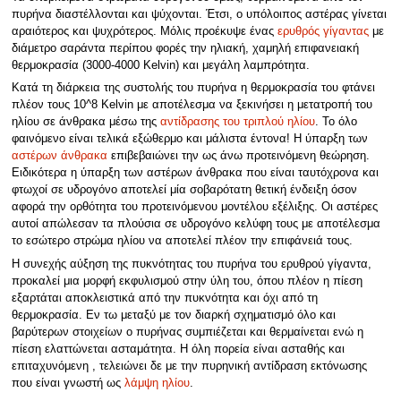
πυρήνα διαστέλλονται και ψύχονται. Έτσι, ο υπόλοιπος αστέρας γίνεται
αραιότερος και ψυχρότερος. Μόλις προέκυψε ένας
ερυθρός γίγαντας
με
διάμετρο σαράντα περίπου φορές την ηλιακή, χαμηλή επιφανειακή
θερμοκρασία (3000-4000 Kelvin) και μεγάλη λαμπρότητα.
Κατά τη διάρκεια της συστολής του πυρήνα η θερμοκρασία του φτάνει
πλέον τους 10^8 Kelvin με αποτέλεσμα να ξεκινήσει η μετατροπή του
ηλίου σε άνθρακα μέσω της
αντίδρασης του τριπλού ηλίου
. Το όλο
φαινόμενο είναι τελικά εξώθερμο και μάλιστα έντονα! Η ύπαρξη των
αστέρων άνθρακα
επιβεβαιώνει την ως άνω προτεινόμενη θεώρηση.
Ειδικότερα η ύπαρξη των αστέρων άνθρακα που είναι ταυτόχρονα και
φτωχοί σε υδρογόνο αποτελεί μία σοβαρότατη θετική ένδειξη όσον
αφορά την ορθότητα του προτεινόμενου μοντέλου εξέλιξης. Οι αστέρες
αυτοί απώλεσαν τα πλούσια σε υδρογόνο κελύφη τους με αποτέλεσμα
το εσώτερο στρώμα ηλίου να αποτελεί πλέον την επιφάνειά τους.
Η συνεχής αύξηση της πυκνότητας του πυρήνα του ερυθρού γίγαντα,
προκαλεί μια μορφή εκφυλισμού στην ύλη του, όπου πλέον η πίεση
εξαρτάται αποκλειστικά από την πυκνότητα και όχι από τη
θερμοκρασία. Εν τω μεταξύ με τον διαρκή σχηματισμό όλο και
βαρύτερων στοιχείων ο πυρήνας συμπιέζεται και θερμαίνεται ενώ η
πίεση ελαττώνεται ασταμάτητα. Η όλη πορεία είναι ασταθής και
επιταχυνόμενη , τελειώνει δε με την πυρηνική αντίδραση εκτόνωσης
που είναι γνωστή ως
λάμψη ηλίου
.