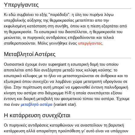
Υπεργίγαντες
Κι εδώ συμβαίνει το εξής "παράδοξο": η ύλη του πυρήνα λόγω
υπερβολικής αύξησης της θερμοκρασίας μεταπίπτει απο την
εκφυλισμένη κατάσταση στη συνήθη, όπου και η πίεση εξαρτάται από
τη θερμοκρασία. Το εσωτερικό του διαστέλλεται, η θερμοκρασία του
μειώνεται, οι πυρηνικές αντιδράσεις επιβραδύνονται και τελικά
σταθεροποιούνται. Μόλις γεννήθηκε ένας
υπεργίγαντας
.
Μεταβλητοί Αστέρες
Ουσιαστικά έχουμε έναν supergiant η εσωτερική δομή του οποίου
αποτελείται από δύο ανεξάρτητα μεταξύ τους κελύφη καύσης: το
εσωτερικό κέλυφος με το ήλιο να μεταστοιχειώνεται σε άνθρακα και το
εξωτερικό όπου συνεχίζει να λαμβάνει χώρα μετατροπή υδρογόνου σε
ήλιο. Στην περίπτωση αυτή μπορεί να εμφανισθεί έντονη παλινδρομική
κίνηση του αστέρα στο διάγραμμα H-R η οποία συνεπάγεται εξίσου
έντονη και διαρκή μεταβολή του φασματικού τύπου του αστέρα. Έχουμε
πια έναν
μεταβλητό αστέρα
(variant star).
Η κατάρρευση συνεχίζεται
Οι πυρηνικές αντιδράσεις κατορθώνουν να αναστείλουν τη βαρυτική
κατάρρευση αλλά απαραίτητη προϋπόθεση γι' αυτό είναι να υπάρχουν