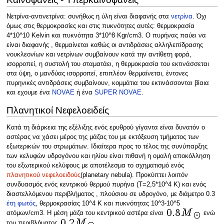
Νετρίνα-αντινετρίνα: συνήθως η ύλη είναι διαφανής στα
νετρίνα
. Όχι
όμως στις θερμοκρασίες και στις πυκνότητες αυτές: θερμοκρασία
4*10^10 Κelvin και πυκνότητα 3*10^8 Kgr/cm3. O πυρήνας παύει να
είναι διαφανής , θερμαίνεται καθώς οι αντιδράσεις αλληλεπίδρασης
νουκλεονίων και νετρίνων συμβαίνουν κατά την αντίθετη φορά,
ισορροπεί, η συστολή του σταματάει, η θερμοκρασία του εκτινάσσεται
στα ύψη, ο μανδύας ισορροπεί, επιπλέον θερμαίνεται, έντονες
πυρηνικές αντιδράσεις συμβαίνουν, κομμάτια του εκτινάσσονται βίαια
και εχουμε ένα
NOVAE
ή ένα
SUPER NOVAE
.
Πλανητικοί Νεφελοειδείς
Kατά τη διάρκεια της εξέλιξης ενός ερυθρού γίγαντα είναι δυνατόν ο
αστέρας να χάσει μέρος της μάζας του με εκτόξευση τμήματος των
εξωτερικών του στρωμάτων. Ιδιαίτερα προς το τέλος της συνύπαρξης
των κελυφών υδρογόνου και ηλίου είναι πιθανή η ομαλή αποκόλληση
του εξωτερικού κελύφους με αποτέλεσμα το σχηματισμό ενός
πλανητικού νεφελοειδούς
(planetary nebula). Προκύπτει λοιπόν
συνδυασμός ενός κεντρικού θερμού πυρήνα (Τ=2,5*10^4 Κ) και ενός
διαστελλόμενου περιβλήματος , πλούσιου σε υδρογόνο, με διάμετρο 0.3
έτη φωτός
, θερμοκρασίας 10^4 Κ και πυκνότητας 10^3-10^5
ατόμων/cm3. H μέση μάζα του κεντρικού αστέρα είναι
ενώ
του περιβλήματος
.