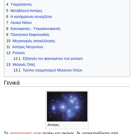
4
Υπεργίγαντες
5
Μεταβλητοί Αστέρες
6
Η κατάρρευση συνεχίζεται
7
Λευκοί Νάνοι
8
Καινοφανείς - Υπερκαινοφανείς
9
Πλανητικοί Νεφελοειδείς
10
Μηχανισμός αποκόλλησης
11
Αστέρες Νετρονίων
12
Pulsars
12.1
Εξήγηση του φαινομένου των pulsars
13
Μελανές Οπές
13.1
Τρόποι σχηματισμού Μελανών Οπών
Γενικά
Αστέρες
Τα
μεσοαστρικά νέφη
αερίου και σκόνης, δε χαρακτηρίζονται από