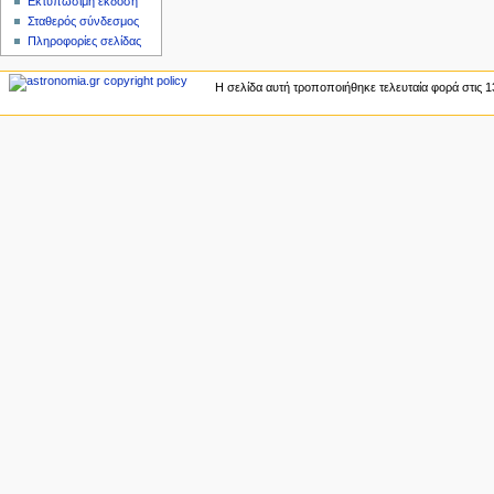
Εκτυπώσιμη έκδοση
ς
Σταθερός σύνδεσμος
Πληροφορίες σελίδας
Η σελίδα αυτή τροποποιήθηκε τελευταία φορά στις 1