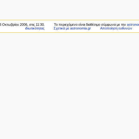
3 Οκτωβρίου 2006, στις 11:30.
Το περιεχόμενο είναι διαθέσιμο σύμφωνα με την
astronom
ιδιωτικότητας
Σχετικά με astronomia.gr
Αποποίηση ευθυνών