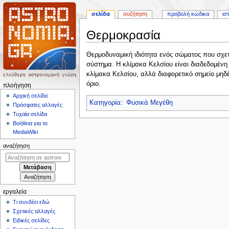
σελίδα
συζήτηση
προβολή κώδικα
ισ
Θερμοκρασία
Πήδηση
Πήδηση
Θερμοδυναμική ιδιότητα ενός σώματος που σχετί
στην
στην
σύστημα. Η κλίμακα Κελσίου είναι διαδεδομένη
πλοήγηση
αναζήτηση
κλίμακα Κελσίου, αλλά διαφορετικό σημείο μηδ
όριο.
Μ
πλοήγηση
ε
Αρχική σελίδα
Κατηγορία
:
Φυσικά Μεγέθη
Πρόσφατες αλλαγές
ν
Τυχαία σελίδα
ο
Βοήθεια για το
ύ
MediaWiki
π
αναζήτηση
λ
ο
ή
γ
εργαλεία
η
Τι συνδέει εδώ
σ
Σχετικές αλλαγές
η
Ειδικές σελίδες