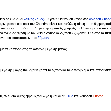
ίων το ένα είναι
λευκός νάνος
Ανθρακα-Οξυγόνου κοντά στο
όριο του Chand
ριν φτάσει στο όριο του Chandrasekhar και καθώς η πίεση και η θερμοκρα
στο φάσμα, αντίθετα υπάρχουν φασματικές γραμμές απλά ιονισμένου πυριτί
νέργεια σε σχέση με τον κύκλο Ανθρακα-Αζώτου-Οξυγόνου. Ο τύπος Ia πιστεύ
πολογισμού αποστάσεων στο
Σύμπαν
.
ήματα κατάρρευσης σε αστέρια μεγάλης μάζας.
εγάλης μάζας που έχουν χάσει το εξωτερικό τους περίβλημα και παρουσιάζο
Ιb, αντίθετα όμως εμφανίζεται λίγο ή καθόλου
Ήλιο
και καθόλου
Πυρίτιο
.