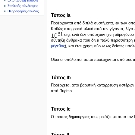
Εκτυπώσιμη έκδοση
ς
Σταθερός σύνδεσμος
Πληροφορίες σελίδας
Τύπος Ιa
Προέρχονται από διπλά συστήματα, εκ των οπο
Καθώς απορροφά υλικό από τον γίγαντα, λίγο π
erg, ενώ δεν υπάρχουν ίχνη υδρογόνου 
σύντηξη άνθρακα που δίνει πολύ περισσότερη ε
μέγεθος
), και έτσι χρησιμεύουν ως δείκτες υ
Όλοι οι υπόλοιποι τύποι προέρχονται από συστ
Τύπος Ιb
Προέρχεται από βαρυτική κατάρρευση αστέρων μ
από Πυρίτιο.
Τύπος Ιc
Ο τρόπος δημιουργίας τους μοιάζει με αυτό τον 
Τύπος II