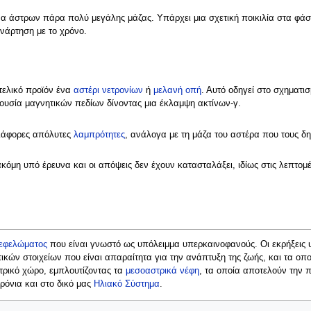
 άστρων πάρα πολύ μεγάλης μάζας. Υπάρχει μια σχετική ποικιλία στα φάσμ
νάρτηση με το χρόνο.
 τελικό προϊόν ένα
αστέρι νετρονίων
ή
μελανή οπή
. Αυτό οδηγεί στο σχηματισ
ουσία μαγνητικών πεδίων δίνοντας μια έκλαμψη ακτίνων-γ.
διάφορες απόλυτες
λαμπρότητες
, ανάλογα με τη μάζα του αστέρα που τους δη
κόμη υπό έρευνα και οι απόψεις δεν έχουν κατασταλάξει, ιδίως στις λεπτομέρ
εφελώματος
που είναι γνωστό ως υπόλειμμα υπερκαινοφανούς. Οι εκρήξεις
ικών στοιχείων που είναι απαραίτητα για την ανάπτυξη της ζωής, και τα οπ
στρικό χώρο, εμπλουτίζοντας τα
μεσοαστρικά νέφη
, τα οποία αποτελούν την 
χρόνια και στο δικό μας
Ηλιακό Σύστημα
.