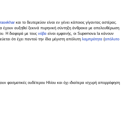
rasekhar
και το δευτερεύον είναι εν γένει κάποιος γίγαντας αστέρας.
σία έχουν αυξηθεί ξεκινά πυρηνική σύντηξη άνθρακα με απελευθέρωση
ου. Η διαφορά με τους
νόβα
είναι εμφανής, οι Supernova Ia κάνουν
εται ότι έχει παντού την ίδια μέγιστη απόλυτη
λαμπρότητα
(
απόλυτο
υν φασματικές ουδέτερου Ηλίου και όχι ιδιαίτερα ισχυρή απορρόφηση