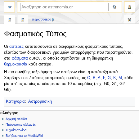
αναζήτηση
περισσότερα
Φασματικός Τύπος
Πήδηση
Πήδηση
Οι
αστέρες
κατατάσσονται σε διαφορετικούς φασματικούς τύπους,
στην
στην
εξαιτίας των διαφορετικών γραμμών απορρόφησης που παρατηρούνται
πλοήγηση
αναζήτηση
στα
φάσματα
αυτών, οι οποίες σχετίζονται με τη διαφορετική
θερμοκρασία
κάθε αστέρα.
Η πιο συνήθης ταξινόμηση των αστέρων είναι η κατάταξη κατά
Χάρβαρντ σε 7 κύριες φασματικές ομάδες, τις
O
,
B
,
A
,
F
,
G
,
K
,
M
, κάθε
μία απ’ τις οποίες υποδιαιρείται σε 10 υποομάδες (π.χ. G0, G1, G2…
G9).
Κατηγορία
:
Αστροφυσική
Μ
ενέργειες σελίδας
προσωπικά εργαλεία
πλοήγηση
σελίδα
δημιουργία
Αρχική σελίδα
ε
λογαριασμού
συζήτηση
Πρόσφατες αλλαγές
ν
σύνδεση
ανάγνωση
Τυχαία σελίδα
ο
προβολή
Βοήθεια για το MediaWiki