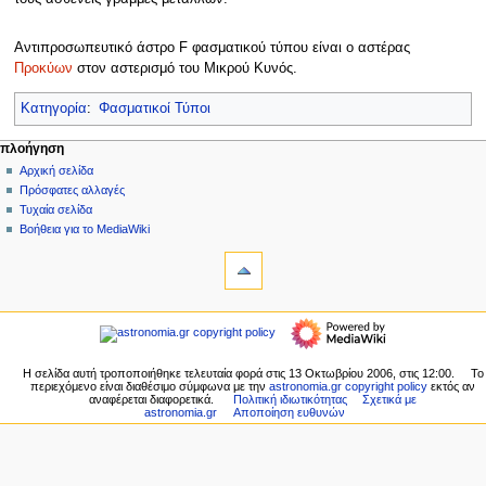
Αντιπροσωπευτικό άστρο F φασματικού τύπου είναι ο αστέρας
Προκύων
στον αστερισμό του Μικρού Κυνός.
Κατηγορία
:
Φασματικοί Τύποι
Μ
ενέργειες σελίδας
προσωπικά εργαλεία
πλοήγηση
σελίδα
δημιουργία
Αρχική σελίδα
ε
λογαριασμού
συζήτηση
Πρόσφατες αλλαγές
ν
σύνδεση
ανάγνωση
Τυχαία σελίδα
ο
προβολή
Βοήθεια για το MediaWiki
ύ
εργαλεία
κώδικα
ιστορικό
Τι
π
συνδέει
λ
εδώ
πλοήγηση
ο
Σχετικές
Αρχική
ή
αλλαγές
σελίδα
Ειδικές
γ
Πρόσφατες
Η σελίδα αυτή τροποποιήθηκε τελευταία φορά στις 13 Οκτωβρίου 2006, στις 12:00.
Το
σελίδες
η
περιεχόμενο είναι διαθέσιμο σύμφωνα με την
astronomia.gr copyright policy
εκτός αν
αλλαγές
Εκτυπώσιμη
αναφέρεται διαφορετικά.
Πολιτική ιδιωτικότητας
Σχετικά με
Τυχαία
σ
astronomia.gr
Αποποίηση ευθυνών
έκδοση
σελίδα
η
Σταθερός
Βοήθεια
σύνδεσμος
ς
για
Πληροφορίες
το