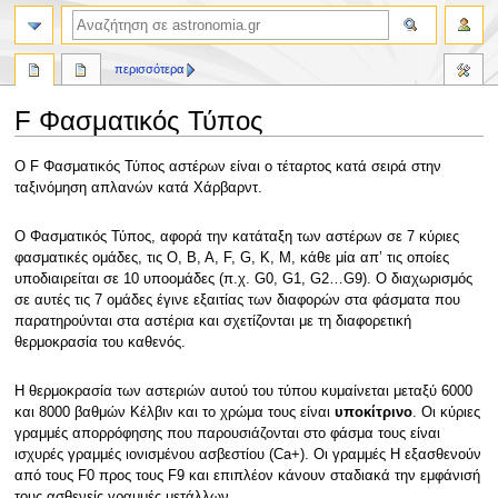
αναζήτηση
περισσότερα
F Φασματικός Τύπος
Πήδηση
Πήδηση
O F Φασματικός Τύπος αστέρων είναι ο τέταρτος κατά σειρά στην
στην
στην
ταξινόμηση απλανών κατά Χάρβαρντ.
πλοήγηση
αναζήτηση
Ο Φασματικός Τύπος, αφορά την κατάταξη των αστέρων σε 7 κύριες
φασματικές ομάδες, τις O, B, A, F, G, K, M, κάθε μία απ’ τις οποίες
υποδιαιρείται σε 10 υποομάδες (π.χ. G0, G1, G2…G9). Ο διαχωρισμός
σε αυτές τις 7 ομάδες έγινε εξαιτίας των διαφορών στα φάσματα που
παρατηρούνται στα αστέρια και σχετίζονται με τη διαφορετική
θερμοκρασία του καθενός.
Η θερμοκρασία των αστεριών αυτού του τύπου κυμαίνεται μεταξύ 6000
και 8000 βαθμών Κέλβιν και το χρώμα τους είναι
υποκίτρινο
. Οι κύριες
γραμμές απορρόφησης που παρουσιάζονται στο φάσμα τους είναι
ισχυρές γραμμές ιονισμένου ασβεστίου (Ca+). Οι γραμμές H εξασθενούν
από τους F0 προς τους F9 και επιπλέον κάνουν σταδιακά την εμφάνισή
τους ασθενείς γραμμές μετάλλων.