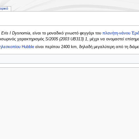
τορικό
 Eris I Dysnomia
, είναι το μοναδικό γνωστό φεγγάρι του
πλανήτη-νάνου
Έρι
ροσωρινός χαρακτηρισμός
S/2005 (2003 UB313) 1
, μέχρι να ονομαστεί επίσημ
ηλεσκοπίου Hubble
είναι περίπου 2400 km, δηλαδή μεγαλύτερη από τη διάμ