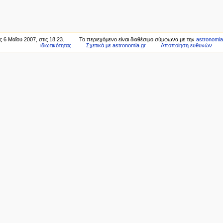
 6 Μαΐου 2007, στις 18:23.
Το περιεχόμενο είναι διαθέσιμο σύμφωνα με την
astronomia.
ιδιωτικότητας
Σχετικά με astronomia.gr
Αποποίηση ευθυνών