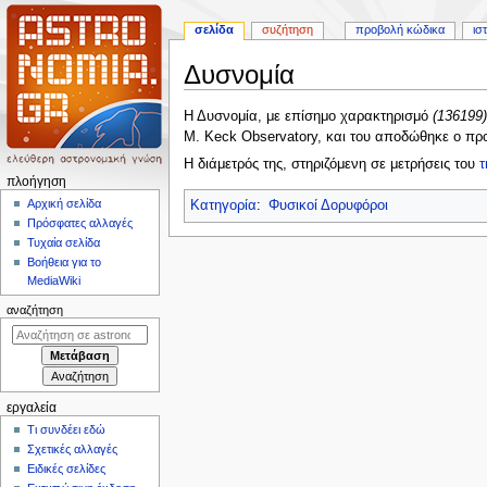
σελίδα
συζήτηση
προβολή κώδικα
ισ
Δυσνομία
Πήδηση
Πήδηση
Η Δυσνομία, με επίσημο χαρακτηρισμό
(136199)
στην
στην
M. Keck Observatory, και του αποδώθηκε ο π
πλοήγηση
αναζήτηση
Η διάμετρός της, στηριζόμενη σε μετρήσεις του
τ
Μ
πλοήγηση
ε
Αρχική σελίδα
Κατηγορία
:
Φυσικοί Δορυφόροι
Πρόσφατες αλλαγές
ν
Τυχαία σελίδα
ο
Βοήθεια για το
ύ
MediaWiki
π
αναζήτηση
λ
ο
ή
γ
εργαλεία
η
Τι συνδέει εδώ
σ
Σχετικές αλλαγές
η
Ειδικές σελίδες