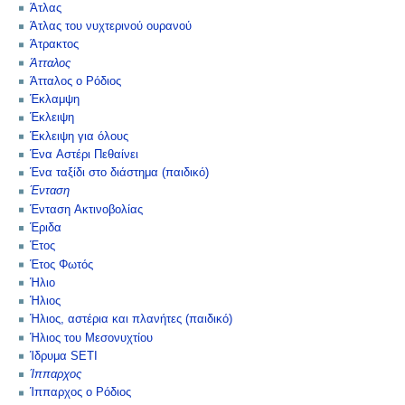
Άτλας
Άτλας του νυχτερινού ουρανού
Άτρακτος
Άτταλος
Άτταλος ο Ρόδιος
Έκλαμψη
Έκλειψη
Έκλειψη για όλους
Ένα Αστέρι Πεθαίνει
Ένα ταξίδι στο διάστημα (παιδικό)
Ένταση
Ένταση Ακτινοβολίας
Έριδα
Έτος
Έτος Φωτός
Ήλιο
Ήλιος
Ήλιος, αστέρια και πλανήτες (παιδικό)
Ήλιος του Μεσονυχτίου
Ίδρυμα SETI
Ίππαρχος
Ίππαρχος ο Ρόδιος