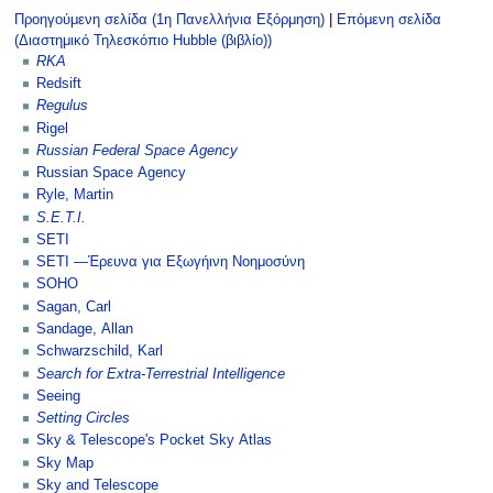
Προηγούμενη σελίδα (1η Πανελλήνια Εξόρμηση)
|
Επόμενη σελίδα
(Διαστημικό Τηλεσκόπιο Hubble (βιβλίο))
RKA
Redsift
Regulus
Rigel
Russian Federal Space Agency
Russian Space Agency
Ryle, Martin
S.E.T.I.
SETI
SETI —Έρευνα για Eξωγήινη Nοημοσύνη
SOHO
Sagan, Carl
Sandage, Allan
Schwarzschild, Karl
Search for Extra-Terrestrial Intelligence
Seeing
Setting Circles
Sky & Telescope's Pocket Sky Atlas
Sky Map
Sky and Telescope