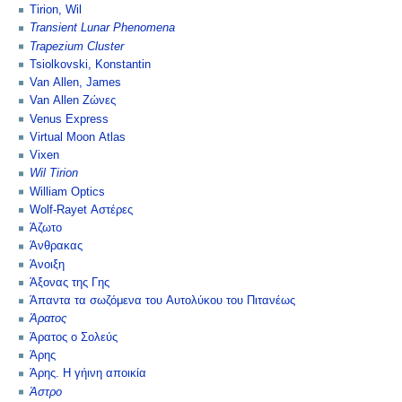
Tirion, Wil
Transient Lunar Phenomena
Trapezium Cluster
Tsiolkovski, Konstantin
Van Allen, James
Van Allen Ζώνες
Venus Express
Virtual Moon Atlas
Vixen
Wil Tirion
William Optics
Wolf-Rayet Αστέρες
Άζωτο
Άνθρακας
Άνοιξη
Άξονας της Γης
Άπαντα τα σωζόμενα του Αυτολύκου του Πιτανέως
Άρατος
Άρατος ο Σολεύς
Άρης
Άρης. Η γήινη αποικία
Άστρο