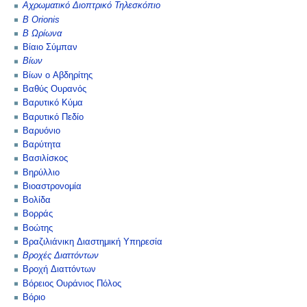
Αχρωματικό Διοπτρικό Τηλεσκόπιο
Β Orionis
Β Ωρίωνα
Βίαιο Σύμπαν
Βίων
Βίων ο Αβδηρίτης
Βαθύς Ουρανός
Βαρυτικό Κύμα
Βαρυτικό Πεδίο
Βαρυόνιο
Βαρύτητα
Βασιλίσκος
Βηρύλλιο
Βιοαστρονομία
Βολίδα
Βορράς
Βοώτης
Βραζιλιάνικη Διαστημική Υπηρεσία
Βροχές Διαττόντων
Βροχή Διαττόντων
Βόρειος Ουράνιος Πόλος
Βόριο