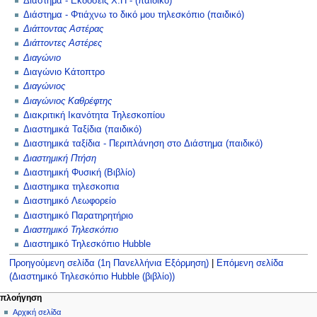
Διάστημα - Εκδόσεις Χ.Π - (παιδικό)
Διάστημα - Φτιάχνω το δικό μου τηλεσκόπιο (παιδικό)
Διάττοντας Αστέρας
Διάττοντες Αστέρες
Διαγώνιο
Διαγώνιο Κάτοπτρο
Διαγώνιος
Διαγώνιος Καθρέφτης
Διακριτική Ικανότητα Τηλεσκοπίου
Διαστημικά Ταξίδια (παιδικό)
Διαστημικά ταξίδια - Περιπλάνηση στο Διάστημα (παιδικό)
Διαστημική Πτήση
Διαστημική Φυσική (Βιβλίο)
Διαστημικα τηλεσκοπια
Διαστημικό Λεωφορείο
Διαστημικό Παρατηρητήριο
Διαστημικό Τηλεσκόπιο
Διαστημικό Τηλεσκόπιο Hubble
Προηγούμενη σελίδα (1η Πανελλήνια Εξόρμηση)
|
Επόμενη σελίδα
(Διαστημικό Τηλεσκόπιο Hubble (βιβλίο))
Μ
ενέργειες σελίδας
προσωπικά εργαλεία
πλοήγηση
ειδική
δημιουργία
Αρχική σελίδα
ε