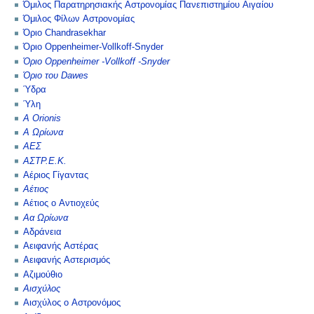
Όμιλος Παρατηρησιακής Αστρονομίας Πανεπιστημίου Αιγαίου
Όμιλος Φίλων Αστρονομίας
Όριο Chandrasekhar
Όριο Oppenheimer-Vollkoff-Snyder
Όριο Oppenheimer -Vollkoff -Snyder
Όριο του Dawes
Ύδρα
Ύλη
Α Orionis
Α Ωρίωνα
ΑΕΣ
ΑΣΤΡ.Ε.Κ.
Αέριος Γίγαντας
Αέτιος
Αέτιος ο Αντιοχεύς
Αα Ωρίωνα
Αδράνεια
Αειφανής Αστέρας
Αειφανής Αστερισμός
Αζιμούθιο
Αισχύλος
Αισχύλος ο Αστρονόμος