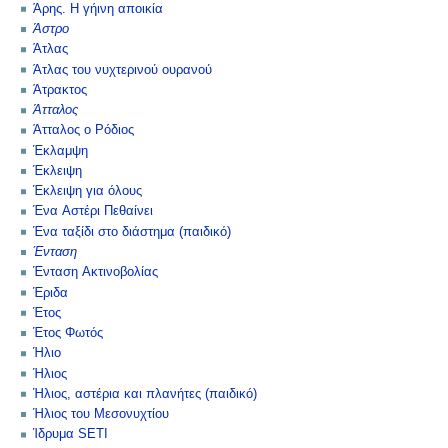
Άρης. Η γήινη αποικία
Άστρο
Άτλας
Άτλας του νυχτερινού ουρανού
Άτρακτος
Άτταλος
Άτταλος ο Ρόδιος
Έκλαμψη
Έκλειψη
Έκλειψη για όλους
Ένα Αστέρι Πεθαίνει
Ένα ταξίδι στο διάστημα (παιδικό)
Ένταση
Ένταση Ακτινοβολίας
Έριδα
Έτος
Έτος Φωτός
Ήλιο
Ήλιος
Ήλιος, αστέρια και πλανήτες (παιδικό)
Ήλιος του Μεσονυχτίου
Ίδρυμα SETI