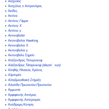
Αισχύλος
Αισχύλος ο Αστρονόμος
Ακίδες
Ακτίνα
Ακτίνες Γάμμα
Ακτίνες Χ
Ακτίνες γ
Ακτινοβολία
Ακτινοβολία Hawking
Ακτινοβολία Χ
Ακτινοβολία γ
Ακτινοβόλο Σημείο
Αλέξανδρος Τάταρνικοφ
Αλέξανδρος Τάταρνικοφ (diezel . sun)
Αληθής Ηλιακός Χρόνος
Αλμπιρέο
Αλταζιμουθιακή Στήριξη
Αλυσίδα Πρωτονίου-Πρωτονίου
Αμμωνία
Αμφιφανής Αστέρας
Αμφιφανής Αστερισμός
Ανάδρομη Κίνηση