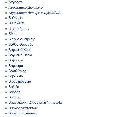
Αφροδίτη
Αχρωματικό Διοπτρικό
Αχρωματικό Διοπτρικό Τηλεσκόπιο
Β Orionis
Β Ωρίωνα
Βίαιο Σύμπαν
Βίων
Βίων ο Αβδηρίτης
Βαθύς Ουρανός
Βαρυτικό Κύμα
Βαρυτικό Πεδίο
Βαρυόνιο
Βαρύτητα
Βασιλίσκος
Βηρύλλιο
Βιοαστρονομία
Βολίδα
Βορράς
Βοώτης
Βραζιλιάνικη Διαστημική Υπηρεσία
Βροχές Διαττόντων
Βροχή Διαττόντων