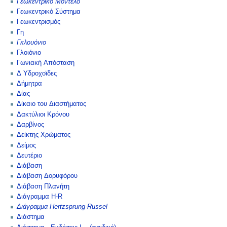
Γεωκεντρικό Μοντέλο
Γεωκεντρικό Σύστημα
Γεωκεντρισμός
Γη
Γκλουόνιο
Γλοιόνιο
Γωνιακή Απόσταση
Δ Υδροχοϊδες
Δήμητρα
Δίας
Δίκαιο του Διαστήματος
Δακτύλιοι Κρόνου
Δαρβίνος
Δείκτης Χρώματος
Δείμος
Δευτέριο
Διάβαση
Διάβαση Δορυφόρου
Διάβαση Πλανήτη
Διάγραμμα H-R
Διάγραμμα Hertzsprung-Russel
Διάστημα