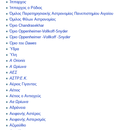
Ίππαρχος
Ίππαρχος ο Ρόδιος
Όμιλος Παρατηρησιακής Αστρονομίας Πανεπιστημίου Αιγαίου
Όμιλος Φίλων Αστρονομίας
Όριο Chandrasekhar
Όριο Oppenheimer-Vollkoff-Snyder
Όριο Oppenheimer -Vollkoff -Snyder
Όριο του Dawes
Ύδρα
Ύλη
Α Orionis
Α Ωρίωνα
ΑΕΣ
ΑΣΤΡ.Ε.Κ.
Αέριος Γίγαντας
Αέτιος
Αέτιος ο Αντιοχεύς
Αα Ωρίωνα
Αδράνεια
Αειφανής Αστέρας
Αειφανής Αστερισμός
Αζιμούθιο