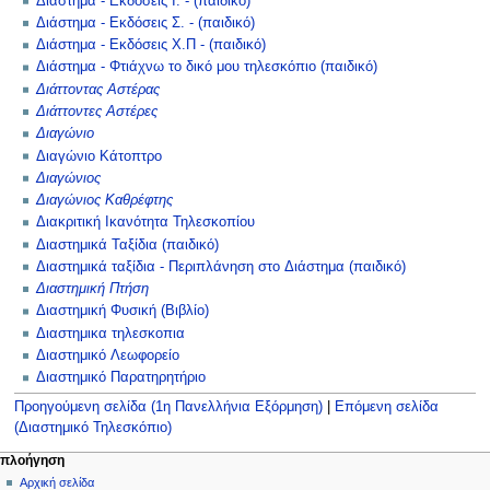
Διάστημα - Εκδόσεις Ι. - (παιδικό)
Διάστημα - Εκδόσεις Σ. - (παιδικό)
Διάστημα - Εκδόσεις Χ.Π - (παιδικό)
Διάστημα - Φτιάχνω το δικό μου τηλεσκόπιο (παιδικό)
Διάττοντας Αστέρας
Διάττοντες Αστέρες
Διαγώνιο
Διαγώνιο Κάτοπτρο
Διαγώνιος
Διαγώνιος Καθρέφτης
Διακριτική Ικανότητα Τηλεσκοπίου
Διαστημικά Ταξίδια (παιδικό)
Διαστημικά ταξίδια - Περιπλάνηση στο Διάστημα (παιδικό)
Διαστημική Πτήση
Διαστημική Φυσική (Βιβλίο)
Διαστημικα τηλεσκοπια
Διαστημικό Λεωφορείο
Διαστημικό Παρατηρητήριο
Προηγούμενη σελίδα (1η Πανελλήνια Εξόρμηση)
|
Επόμενη σελίδα
(Διαστημικό Τηλεσκόπιο)
Μ
ενέργειες σελίδας
προσωπικά εργαλεία
πλοήγηση
ειδική
δημιουργία
Αρχική σελίδα
ε