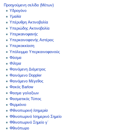
Προηγούμενη σελίδα (Μέτων)
Υδρογόνο
Υμαλία
Υπέρυθρη Ακτινοβολία
Υπεριώδης Ακτινοβολία
Υπερκαινοφανής
Υπερκαινοφανής Αστέρας
Υπερκοκκίαση
Υπόλειμμα Υπερκαινοφανούς
Φάσμα
Φίλτρα
Φαινόμενη Διάμετρος
Φαινόμενο Doppler
Φαινόμενο Μέγεθος
Φακός Barlow
Φασμα γαλαξιων
Φασματικός Τύπος
Φερμιόνιο
Φθινοπωρινή Ισημερία
Φθινοπωρινό Ισημερινό Σημείο
Φθινοπωρινό Σημείο γ΄
Φθινόπωρο