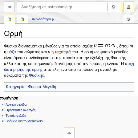
αναζήτηση
περισσότερα
Ορμή
Πήδηση
Πήδηση
Φυσικό διανυσματικό μέγεθος για το οποίο ισχύει:
, όπου
m
στην
στην
η
μάζα
του σώματος και
v
η
ταχύτητά
του. Η ορμή ως φυσικό μέγεθος
πλοήγηση
αναζήτηση
είναι άμεσα συνδεδεμένη με την πορεία και την εξέλιξη της Φυσικής
αλλά και της επιστημονικής διανόησης υπό την ευρύτερη έννοια. Η
αρχή
διατήρησης της ορμής
αποτελεί ένα από τα πλέον μη ανακλητά
αξιώματα της
Φυσικής
.
Κατηγορία
:
Φυσικά Μεγέθη
Μ
ενέργειες σελίδας
προσωπικά εργαλεία
πλοήγηση
σελίδα
δημιουργία
Αρχική σελίδα
ε
λογαριασμού
συζήτηση
Πρόσφατες αλλαγές
ν
σύνδεση
ανάγνωση
Τυχαία σελίδα
ο
προβολή
Βοήθεια για το MediaWiki
ύ
εργαλεία
κώδικα
ιστορικό
Τι
π
συνδέει