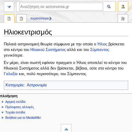
αναζήτηση
περισσότερα
Ηλιοκεντρισμός
Πήδηση
Πήδηση
Παλαιά αστρονομική θεωρία σύμφωνα με την οποία ο
Ήλιος
βρίσκεται
στην
στην
στο κέντρο του
Ηλιακού Συστήματος
αλλά και του
Σύμπαντος
πλοήγηση
αναζήτηση
γενικότερα.
Εν μέρει, είναι σωστή εφόσον πραγματι ο Ήλιος αποτελεί το κέντρο του
Ηλιακού Συστήματος αλλά δεν βρίσκεται, βέβαια, ούτε στο κέντρο του
Γαλαξία
και, πολύ περισσότερο, του Σύμπαντος.
Κατηγορία
:
Αστρονομία
Μ
ενέργειες σελίδας
προσωπικά εργαλεία
πλοήγηση
σελίδα
δημιουργία
Αρχική σελίδα
ε
λογαριασμού
συζήτηση
Πρόσφατες αλλαγές
ν
σύνδεση
ανάγνωση
Τυχαία σελίδα
ο
προβολή
Βοήθεια για το MediaWiki
ύ
εργαλεία
κώδικα
ιστορικό
Τι
π