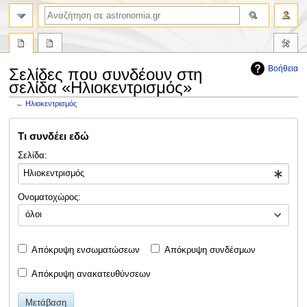
αναζήτηση
Βοήθεια
Σελίδες που συνδέουν στη
σελίδα «Ηλιοκεντρισμός»
←
Ηλιοκεντρισμός
Πήδηση
Πήδηση
Τι συνδέει εδώ
στην
στην
πλοήγηση
αναζήτηση
Σελίδα:
Ονοματοχώρος:
όλοι
Απόκρυψη ενσωματώσεων
Απόκρυψη συνδέσμων
Απόκρυψη ανακατευθύνσεων
Μετάβαση