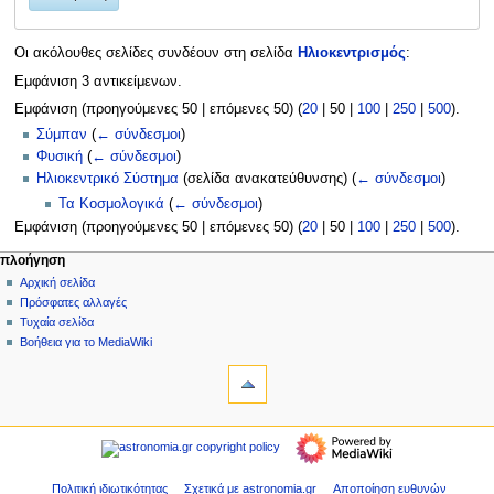
Οι ακόλουθες σελίδες συνδέουν στη σελίδα
Ηλιοκεντρισμός
:
Εμφάνιση 3 αντικείμενων.
Εμφάνιση (
προηγούμενες 50
|
επόμενες 50
) (
20
|
50
|
100
|
250
|
500
).
Σύμπαν
(
← σύνδεσμοι
)
Φυσική
(
← σύνδεσμοι
)
Ηλιοκεντρικό Σύστημα
(σελίδα ανακατεύθυνσης)
(
← σύνδεσμοι
)
Τα Κοσμολογικά
(
← σύνδεσμοι
)
Εμφάνιση (
προηγούμενες 50
|
επόμενες 50
) (
20
|
50
|
100
|
250
|
500
).
Μ
ενέργειες σελίδας
προσωπικά εργαλεία
πλοήγηση
σελίδα
δημιουργία
Αρχική σελίδα
ε
λογαριασμού
συζήτηση
Πρόσφατες αλλαγές
ν
σύνδεση
ανάγνωση
Τυχαία σελίδα
ο
προβολή
Βοήθεια για το MediaWiki
ύ
εργαλεία
κώδικα
ιστορικό
Ειδικές
π
σελίδες
λ
Εκτυπώσιμη
πλοήγηση
ο
έκδοση
Αρχική
ή
σελίδα
γ
Πρόσφατες
Πολιτική ιδιωτικότητας
Σχετικά με astronomia.gr
Αποποίηση ευθυνών