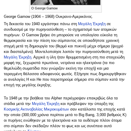
O George Gamow
George Gamow (1904 – 1968) Ουκρανο-Αμερικάνος.
Τη δεκαετία του 1940 εργάστηκε πάνω στη
Μεγάλη Έκρηξη
σε
συνδυασμό με την πυρηνοσύνθεση – το σχηματισμό των ατομικών
πυρήνων. Ο Gamow βρήκε ότι μπορούσε να υπολογίσει εύκολα τη
θερμοκρασία και την πίεση του σύμπαντος σε οποιαδήποτε χρονική
στιγμή μετά τη δημιουργία του (θερμό και πυκνό) μέχρι σήμερα (ψυχρό
και διασταλμένο). Μοντελοποίησε λοιπόν την πυρηνοσύνθεση μετά τη
Μεγάλη Έκρηξη
. Αρχικά η ύλη ήταν θρυμματισμένη στη πιο στοιχειώδη
μορφή της, ξεχωριστά πρωτόνια, νετρόνια και ηλεκτρόνια (τα πιο
θεμελιώδη σωματίδια που γνώριζαν εκείνη την εποχή) και μια
ταραγμένη θάλασσα αδιαφανούς φωτός. Εξήγησε πως δημιουργήθηκαν
οι αναλογίες H και He που παρατηρούμε σήμερα στο σύμπαν κατά την
εποχή της μεγάλης έκρηξης.
Το 1948 με την βοήθεια του Alpher περιέγραψαν επακριβώς όλα τα
στάδια μετά την
Μεγάλη Έκρηξη
και πρόβλεψαν την ύπαρξη της
Κοσμικής Ακτινοβολίας Μικροκυμάτων
σαν κατάλοιπο της εποχής κατά
την οποία (300,000 χρόνια περίπου μετά τo Big Bang, 3,000 βαθμούς Κ)
οι πυρήνες ενώθηκαν με τα ηλεκτρόνια και τα ουδέτερα πλέον άτομα
στο σύμπαν δεν σκέδαζαν πλέον το φως και ως συνέπεια αυτό