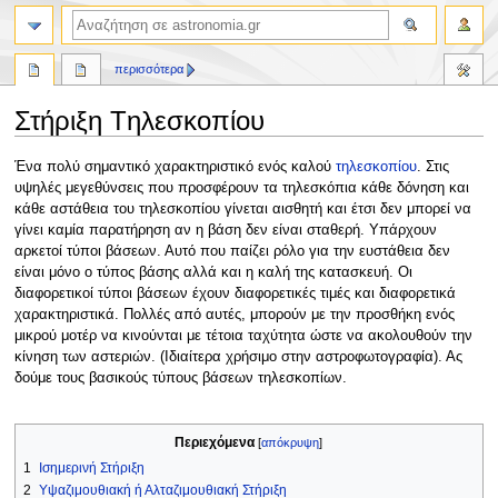
αναζήτηση
περισσότερα
Στήριξη Tηλεσκοπίου
Πήδηση
Πήδηση
Ένα πολύ σημαντικό χαρακτηριστικό ενός καλού
τηλεσκοπίου
. Στις
στην
στην
υψηλές μεγεθύνσεις που προσφέρουν τα τηλεσκόπια κάθε δόνηση και
πλοήγηση
αναζήτηση
κάθε αστάθεια του τηλεσκοπίου γίνεται αισθητή και έτσι δεν μπορεί να
γίνει καμία παρατήρηση αν η βάση δεν είναι σταθερή. Υπάρχουν
αρκετοί τύποι βάσεων. Αυτό που παίζει ρόλο για την ευστάθεια δεν
είναι μόνο ο τύπος βάσης αλλά και η καλή της κατασκευή. Οι
διαφορετικοί τύποι βάσεων έχουν διαφορετικές τιμές και διαφορετικά
χαρακτηριστικά. Πολλές από αυτές, μπορούν με την προσθήκη ενός
μικρού μοτέρ να κινούνται με τέτοια ταχύτητα ώστε να ακολουθούν την
κίνηση των αστεριών. (Ιδιαίτερα χρήσιμο στην αστροφωτογραφία). Ας
δούμε τους βασικούς τύπους βάσεων τηλεσκοπίων.
Περιεχόμενα
1
Ισημερινή Στήριξη
2
Υψαζιμουθιακή ή Αλταζιμουθιακή Στήριξη