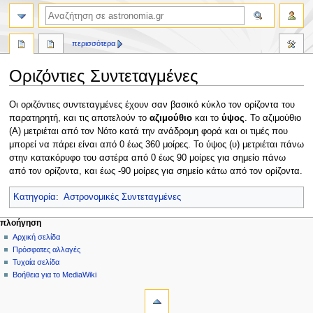
αναζήτηση
περισσότερα
Οριζόντιες Συντεταγμένες
Πήδηση
Πήδηση
Οι οριζόντιες συντεταγμένες έχουν σαν βασικό κύκλο τον ορίζοντα του
στην
στην
παρατηρητή, και τις αποτελούν το
αζιμούθιο
και το
ύψος
. Το αζιμούθιο
πλοήγηση
αναζήτηση
(Α) μετριέται από τον Νότο κατά την ανάδρομη φορά και οι τιμές που
μπορεί να πάρει είναι από 0 έως 360 μοίρες. Το ύψος (υ) μετριέται πάνω
στην κατακόρυφο του αστέρα από 0 έως 90 μοίρες για σημείο πάνω
από τον ορίζοντα, και έως -90 μοίρες για σημείο κάτω από τον ορίζοντα.
Κατηγορία
:
Αστρονομικές Συντεταγμένες
Μ
ενέργειες σελίδας
προσωπικά εργαλεία
πλοήγηση
σελίδα
δημιουργία
Αρχική σελίδα
ε
λογαριασμού
συζήτηση
Πρόσφατες αλλαγές
ν
σύνδεση
ανάγνωση
Τυχαία σελίδα
ο
προβολή
Βοήθεια για το MediaWiki
ύ
εργαλεία
κώδικα
ιστορικό
Τι
π
συνδέει