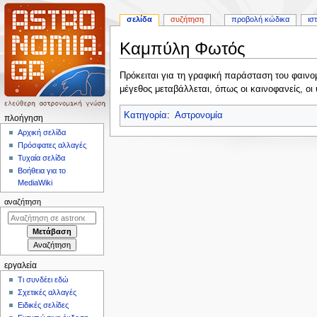
σελίδα
συζήτηση
προβολή κώδικα
ισ
Καμπύλη Φωτός
Πήδηση
Πήδηση
Πρόκειται για τη γραφική παράσταση του φαινο
στην
στην
μέγεθος μεταβάλλεται, όπως οι καινοφανείς, οι 
πλοήγηση
αναζήτηση
Κατηγορία
:
Αστρονομία
Μ
πλοήγηση
ε
Αρχική σελίδα
Πρόσφατες αλλαγές
ν
Τυχαία σελίδα
ο
Βοήθεια για το
ύ
MediaWiki
π
αναζήτηση
λ
ο
ή
γ
εργαλεία
η
Τι συνδέει εδώ
σ
Σχετικές αλλαγές
η
Ειδικές σελίδες