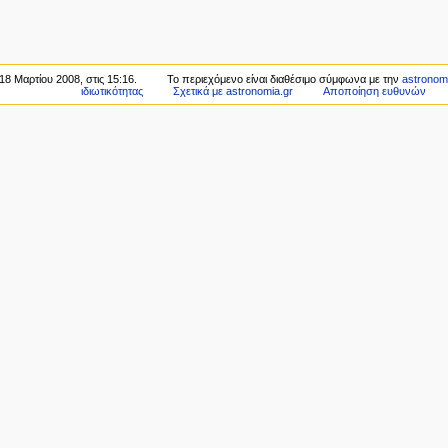
18 Μαρτίου 2008, στις 15:16.
Το περιεχόμενο είναι διαθέσιμο σύμφωνα με την
astronomi
ιδιωτικότητας
Σχετικά με astronomia.gr
Αποποίηση ευθυνών