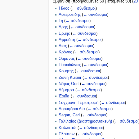
Εμφάνιση (
προηγούμενες 50
|
επόμενες 50
) (
20
ς
Ήλιος
(
← σύνδεσμοι
)
Αστεροειδής
(
← σύνδεσμοι
)
Γη
(
← σύνδεσμοι
)
Άρης
(
← σύνδεσμοι
)
Ερμής
(
← σύνδεσμοι
)
Αφροδίτη
(
← σύνδεσμοι
)
Δίας
(
← σύνδεσμοι
)
Κρόνος
(
← σύνδεσμοι
)
Ουρανός
(
← σύνδεσμοι
)
Ποσειδώνας
(
← σύνδεσμοι
)
Κομήτης
(
← σύνδεσμοι
)
Ζώνη Kuiper
(
← σύνδεσμοι
)
Νέφος Oort
(
← σύνδεσμοι
)
Δήμητρα
(
← σύνδεσμοι
)
Έριδα
(
← σύνδεσμοι
)
Σύγχρονη Περιστροφή
(
← σύνδεσμοι
)
Δορυφόροι Δία
(
← σύνδεσμοι
)
Sagan, Carl
(
← σύνδεσμοι
)
Γαλιλαίος (Διαστημοσυσκευή)
(
← σύνδεσμοι
Καλλιστώ
(
← σύνδεσμοι
)
Πλούτων
(
← σύνδεσμοι
)