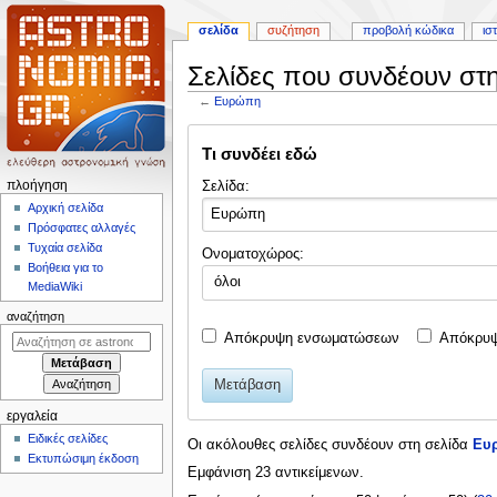
σελίδα
συζήτηση
προβολή κώδικα
ισ
Σελίδες που συνδέουν στ
←
Ευρώπη
Πήδηση
Πήδηση
Τι συνδέει εδώ
στην
στην
πλοήγηση
αναζήτηση
Μ
Σελίδα:
πλοήγηση
ε
Αρχική σελίδα
Πρόσφατες αλλαγές
ν
Τυχαία σελίδα
Ονοματοχώρος:
ο
Βοήθεια για το
όλοι
ύ
MediaWiki
π
αναζήτηση
λ
Απόκρυψη ενσωματώσεων
Απόκρυψ
ο
ή
Μετάβαση
γ
εργαλεία
η
Ειδικές σελίδες
Οι ακόλουθες σελίδες συνδέουν στη σελίδα
Ευ
σ
Εκτυπώσιμη έκδοση
Εμφάνιση 23 αντικείμενων.
η