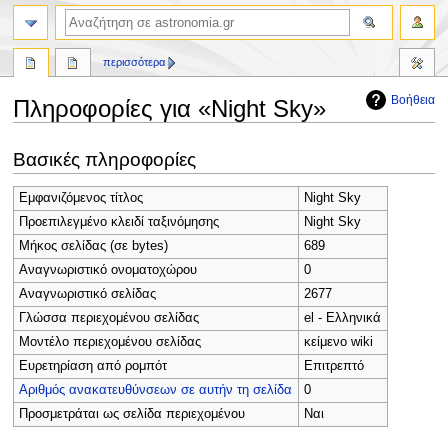
αναζήτηση
περισσότερα
Βοήθεια
Πληροφορίες για «Night Sky»
Πήδηση
Πήδηση
Βασικές πληροφορίες
στην
στην
πλοήγηση
αναζήτηση
Εμφανιζόμενος τίτλος
Night Sky
Προεπιλεγμένο κλειδί ταξινόμησης
Night Sky
Μήκος σελίδας (σε bytes)
689
Αναγνωριστικό ονοματοχώρου
0
Αναγνωριστικό σελίδας
2677
Γλώσσα περιεχομένου σελίδας
el - Ελληνικά
Μοντέλο περιεχομένου σελίδας
κείμενο wiki
Ευρετηρίαση από ρομπότ
Επιτρεπτό
Αριθμός ανακατευθύνσεων σε αυτήν τη σελίδα
0
Προσμετράται ως σελίδα περιεχομένου
Ναι