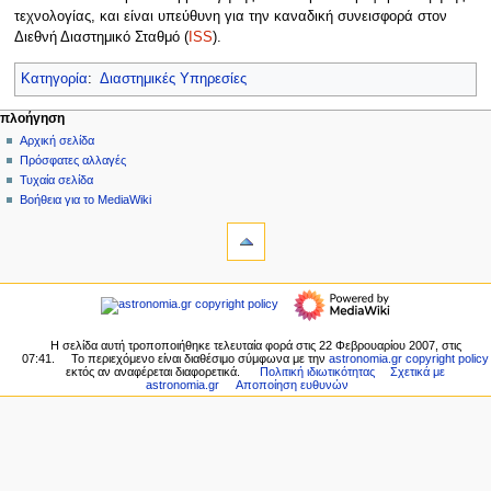
τεχνολογίας, και είναι υπεύθυνη για την καναδική συνεισφορά στον
Διεθνή Διαστημικό Σταθμό (
ISS
).
Κατηγορία
:
Διαστημικές Υπηρεσίες
Μ
ενέργειες σελίδας
προσωπικά εργαλεία
πλοήγηση
σελίδα
δημιουργία
Αρχική σελίδα
ε
λογαριασμού
συζήτηση
Πρόσφατες αλλαγές
ν
σύνδεση
ανάγνωση
Τυχαία σελίδα
ο
προβολή
Βοήθεια για το MediaWiki
ύ
εργαλεία
κώδικα
ιστορικό
Τι
π
συνδέει
λ
εδώ
πλοήγηση
ο
Σχετικές
Αρχική
ή
αλλαγές
σελίδα
Ειδικές
γ
Πρόσφατες
Η σελίδα αυτή τροποποιήθηκε τελευταία φορά στις 22 Φεβρουαρίου 2007, στις
σελίδες
η
07:41.
Το περιεχόμενο είναι διαθέσιμο σύμφωνα με την
astronomia.gr copyright policy
αλλαγές
Εκτυπώσιμη
εκτός αν αναφέρεται διαφορετικά.
Πολιτική ιδιωτικότητας
Σχετικά με
Τυχαία
σ
astronomia.gr
Αποποίηση ευθυνών
έκδοση
σελίδα
η
Σταθερός
Βοήθεια
σύνδεσμος
ς
για
Πληροφορίες
το
σελίδας
MediaWiki