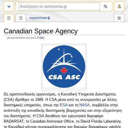
αναζήτηση
περισσότερα
Canadian Space Agency
(Ανακατεύθυνση από
CSA
)
Πήδηση
Πήδηση
στην
στην
πλοήγηση
αναζήτηση
Ως ομοσπονδιακός οργανισμός, η Καναδική Υπηρεσία Διαστήματος
(CSA) ιδρύθηκε το 1989. Η CSA μέσα από τις συνεργασίες με άλλες
διαστημικές υπηρεσίες, όπως την
ESA
και τη
NASA
, συμβάλλει στην
ανάπτυξη της καναδικής διαστημικής βιομηχανίας και στην εξερεύνηση
του διαστήματος. Η CSA διευθύνει τον ερευνητικό δορυφόρο
RADARSAT, το Canadian Astronaut Office, το David Florida Laboratory,
το Καναδικό κέντρο συναρμολόγησης και δοκιμών δορυφόρων υψηλής