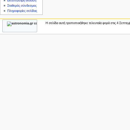
Εκτυπώσιμη έκδοση
ς
Σταθερός σύνδεσμος
Πληροφορίες σελίδας
Η σελίδα αυτή τροποποιήθηκε τελευταία φορά στις 4 Σεπτεμβ