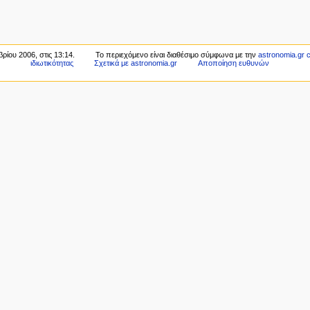
ρίου 2006, στις 13:14.
Το περιεχόμενο είναι διαθέσιμο σύμφωνα με την
astronomia.gr c
ιδιωτικότητας
Σχετικά με astronomia.gr
Αποποίηση ευθυνών