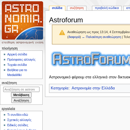
σελίδα
συζήτηση
προβολή κώδικα
ισ
Astroforum
Αναθεώρηση ως προς 13:14, 4 Σεπτεμβρίου
(
διαφορά
)
← Παλαιότερη αναθεώρηση
| Τελ
Μ
πλοήγηση
Πήδηση
Πήδηση
ε
Αρχική σελίδα
στην
στην
Πρόσφατες αλλαγές
ν
πλοήγηση
αναζήτηση
Τυχαία σελίδα
ο
Βοήθεια για το
ύ
MediaWiki
Αστρονομικό φόρουμ στα ελληνικά στον δικτυα
π
αναζήτηση
λ
Κατηγορία
:
Αστρονομία στην Ελλάδα
ο
ή
γ
εργαλεία
η
Τι συνδέει εδώ
σ
Σχετικές αλλαγές
η
Ειδικές σελίδες