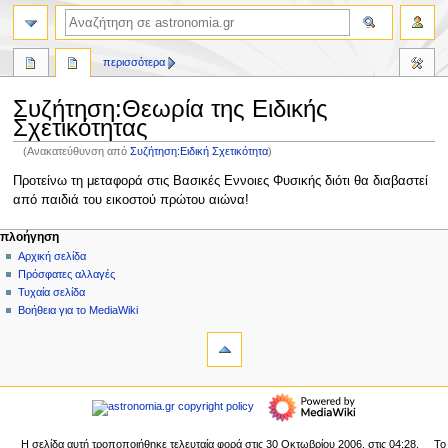
αναζήτηση
περισσότερα
Συζήτηση
:
Θεωρία της Ειδικής
Σχετικότητας
(Ανακατεύθυνση από
Συζήτηση:Ειδική Σχετικότητα
)
Πήδηση
Πήδηση
Προτείνω τη μεταφορά στις Βασικές Εννοιες Φυσικής διότι θα διαβαστεί
στην
στην
από παιδιά του εικοστού πρώτου αιώνα!
πλοήγηση
αναζήτηση
Μ
ενέργειες σελίδας
προσωπικά εργαλεία
πλοήγηση
σελίδα
δημιουργία
Αρχική σελίδα
ε
λογαριασμού
συζήτηση
Πρόσφατες αλλαγές
ν
σύνδεση
ανάγνωση
Τυχαία σελίδα
ο
προβολή
Βοήθεια για το MediaWiki
ύ
εργαλεία
κώδικα
ιστορικό
Τι
π
συνδέει
λ
εδώ
πλοήγηση
ο
Σχετικές
Αρχική
ή
αλλαγές
σελίδα
Ειδικές
γ
Πρόσφατες
Η σελίδα αυτή τροποποιήθηκε τελευταία φορά στις 30 Οκτωβρίου 2006, στις 04:28.
Το