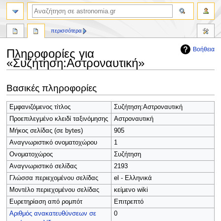
αναζήτηση
περισσότερα
Βοήθεια
Πληροφορίες για
«Συζήτηση:Αστροναυτική»
Πήδηση
Πήδηση
Βασικές πληροφορίες
στην
στην
πλοήγηση
αναζήτηση
Εμφανιζόμενος τίτλος
Συζήτηση:Αστροναυτική
Προεπιλεγμένο κλειδί ταξινόμησης
Αστροναυτική
Μήκος σελίδας (σε bytes)
905
Αναγνωριστικό ονοματοχώρου
1
Ονοματοχώρος
Συζήτηση
Αναγνωριστικό σελίδας
2193
Γλώσσα περιεχομένου σελίδας
el - Ελληνικά
Μοντέλο περιεχομένου σελίδας
κείμενο wiki
Ευρετηρίαση από ρομπότ
Επιτρεπτό
Αριθμός ανακατευθύνσεων σε
0