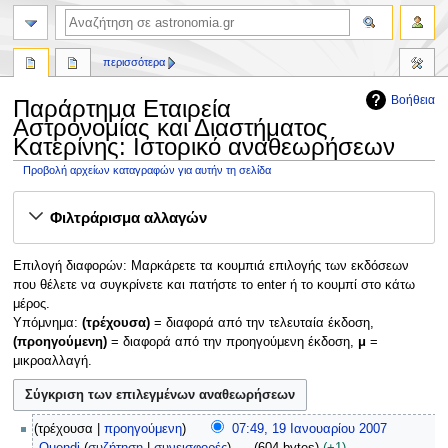
αναζήτηση
περισσότερα
Βοήθεια
Παράρτημα Εταιρεία
Αστρονομίας και Διαστήματος
Κατερίνης: Ιστορικό αναθεωρήσεων
Προβολή αρχείων καταγραφών για αυτήν τη σελίδα
Πήδηση
Πήδηση
Φιλτράρισμα αλλαγών
στην
στην
πλοήγηση
αναζήτηση
Επιλογή διαφορών: Μαρκάρετε τα κουμπιά επιλογής των εκδόσεων
που θέλετε να συγκρίνετε και πατήστε το enter ή το κουμπί στο κάτω
μέρος.
Υπόμνημα:
(τρέχουσα)
= διαφορά από την τελευταία έκδοση,
(προηγούμενη)
= διαφορά από την προηγούμενη έκδοση,
μ
=
μικροαλλαγή.
1
τρέχουσα
προηγούμενη
07:49, 19 Ιανουαρίου 2007
9
Quendi
συζήτηση
συνεισφορές
604 bytes
+1