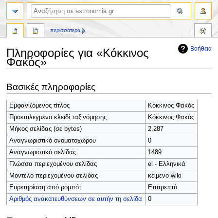
αναζήτηση
περισσότερα
Βοήθεια
Πληροφορίες για «Κόκκινος
Φακός»
Πήδηση
Πήδηση
Βασικές πληροφορίες
στην
στην
πλοήγηση
αναζήτηση
Εμφανιζόμενος τίτλος
Κόκκινος Φακός
Προεπιλεγμένο κλειδί ταξινόμησης
Κόκκινος Φακός
Μήκος σελίδας (σε bytes)
2.287
Αναγνωριστικό ονοματοχώρου
0
Αναγνωριστικό σελίδας
1489
Γλώσσα περιεχομένου σελίδας
el - Ελληνικά
Μοντέλο περιεχομένου σελίδας
κείμενο wiki
Ευρετηρίαση από ρομπότ
Επιτρεπτό
Αριθμός ανακατευθύνσεων σε αυτήν τη σελίδα
0