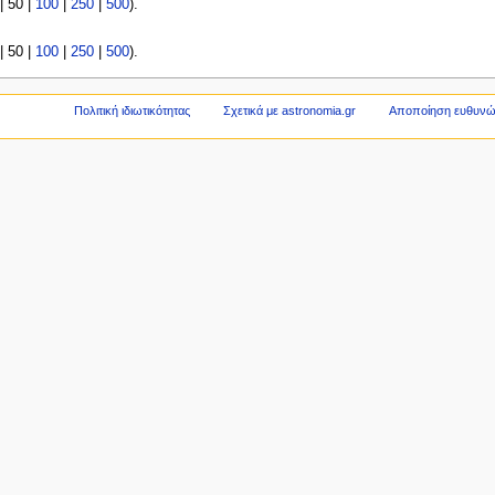
|
50
|
100
|
250
|
500
).
|
50
|
100
|
250
|
500
).
Πολιτική ιδιωτικότητας
Σχετικά με astronomia.gr
Αποποίηση ευθυν