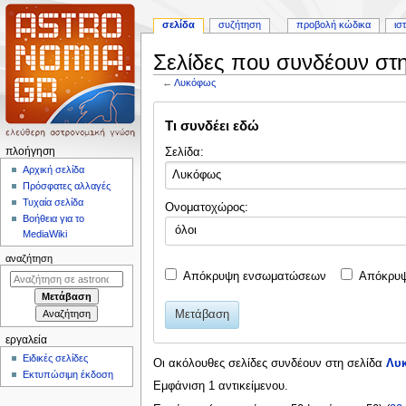
σελίδα
συζήτηση
προβολή κώδικα
ισ
Σελίδες που συνδέουν στ
←
Λυκόφως
Πήδηση
Πήδηση
Τι συνδέει εδώ
στην
στην
πλοήγηση
αναζήτηση
Μ
Σελίδα:
πλοήγηση
ε
Αρχική σελίδα
Πρόσφατες αλλαγές
ν
Τυχαία σελίδα
Ονοματοχώρος:
ο
Βοήθεια για το
όλοι
ύ
MediaWiki
π
αναζήτηση
λ
Απόκρυψη ενσωματώσεων
Απόκρυψ
ο
ή
Μετάβαση
γ
εργαλεία
η
Ειδικές σελίδες
Οι ακόλουθες σελίδες συνδέουν στη σελίδα
Λυ
σ
Εκτυπώσιμη έκδοση
Εμφάνιση 1 αντικείμενου.
η