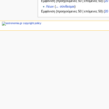
Εμφάνιση (
προηγούμενες 50
|
επόμενες 50
) (
20
ς
Λέων
(
← σύνδεσμοι
)
Εμφάνιση (
προηγούμενες 50
|
επόμενες 50
) (
20