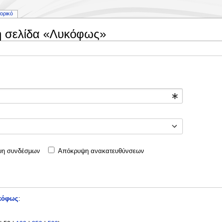
τορικό
η σελίδα «Λυκόφως»
η συνδέσμων
Απόκρυψη ανακατευθύνσεων
κόφως
: