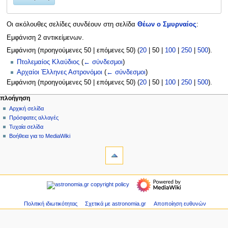
Οι ακόλουθες σελίδες συνδέουν στη σελίδα
Θέων ο Σμυρναίος
:
Εμφάνιση 2 αντικείμενων.
Εμφάνιση (
προηγούμενες 50
|
επόμενες 50
) (
20
|
50
|
100
|
250
|
500
).
Πτολεμαίος Κλαύδιος
(
← σύνδεσμοι
)
Αρχαίοι Έλληνες Αστρονόμοι
(
← σύνδεσμοι
)
Εμφάνιση (
προηγούμενες 50
|
επόμενες 50
) (
20
|
50
|
100
|
250
|
500
).
Μ
ενέργειες σελίδας
προσωπικά εργαλεία
πλοήγηση
σελίδα
δημιουργία
Αρχική σελίδα
ε
λογαριασμού
συζήτηση
Πρόσφατες αλλαγές
ν
σύνδεση
ανάγνωση
Τυχαία σελίδα
ο
προβολή
Βοήθεια για το MediaWiki
ύ
εργαλεία
κώδικα
ιστορικό
Ειδικές
π
σελίδες
λ
Εκτυπώσιμη
πλοήγηση
ο
έκδοση
Αρχική
ή
σελίδα
γ
Πρόσφατες
Πολιτική ιδιωτικότητας
Σχετικά με astronomia.gr
Αποποίηση ευθυνών
η
αλλαγές
Τυχαία
σ