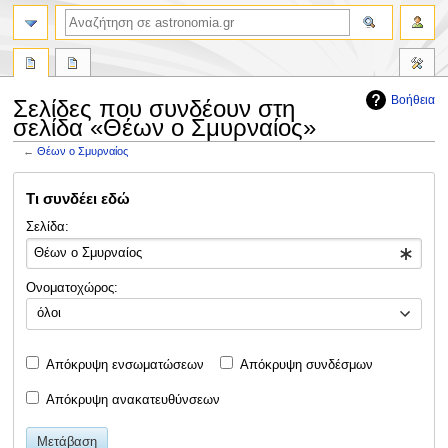
αναζήτηση
Βοήθεια
Σελίδες που συνδέουν στη
σελίδα «Θέων ο Σμυρναίος»
←
Θέων ο Σμυρναίος
Πήδηση
Πήδηση
Τι συνδέει εδώ
στην
στην
πλοήγηση
αναζήτηση
Σελίδα:
Ονοματοχώρος:
όλοι
Απόκρυψη ενσωματώσεων
Απόκρυψη συνδέσμων
Απόκρυψη ανακατευθύνσεων
Μετάβαση