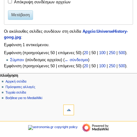
Απόκρυψη συνδέσμων αρχείων
Μετάβαση
Οι ακόλουθες σελίδες συνδέουν στη σελίδα
Αρχείο:UniverseHistory-
goog.jpg
:
Εμφάνιση 1 αντικείμενου.
Εμφάνιση (
προηγούμενες 50
|
επόμενες 50
) (
20
|
50
|
100
|
250
|
500
).
Σύμπαν
(σύνδεσμος αρχείου)
(
← σύνδεσμοι
)
Εμφάνιση (
προηγούμενες 50
|
επόμενες 50
) (
20
|
50
|
100
|
250
|
500
).
Μ
ενέργειες σελίδας
προσωπικά εργαλεία
πλοήγηση
αρχείο
δημιουργία
Αρχική σελίδα
ε
λογαριασμού
συζήτηση
Πρόσφατες αλλαγές
ν
σύνδεση
ανάγνωση
Τυχαία σελίδα
ο
προβολή
Βοήθεια για το MediaWiki
ύ
εργαλεία
κώδικα
ιστορικό
Ειδικές
π
σελίδες
λ
Εκτυπώσιμη
πλοήγηση
ο
έκδοση
Αρχική
ή
σελίδα
γ