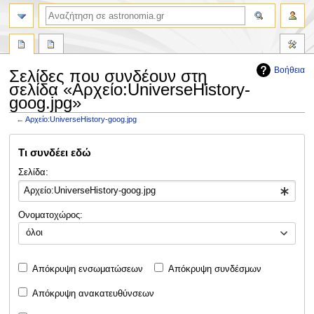
αναζήτηση
Βοήθεια
Σελίδες που συνδέουν στη
σελίδα «Αρχείο:UniverseHistory-
goog.jpg»
←
Αρχείο:UniverseHistory-goog.jpg
Πήδηση
Πήδηση
Τι συνδέει εδώ
στην
στην
πλοήγηση
αναζήτηση
Σελίδα:
Ονοματοχώρος:
όλοι
Απόκρυψη ενσωματώσεων
Απόκρυψη συνδέσμων
Απόκρυψη ανακατευθύνσεων