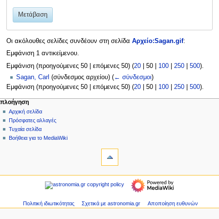
Μετάβαση
Οι ακόλουθες σελίδες συνδέουν στη σελίδα
Αρχείο:Sagan.gif
:
Εμφάνιση 1 αντικείμενου.
Εμφάνιση (
προηγούμενες 50
|
επόμενες 50
) (
20
|
50
|
100
|
250
|
500
).
Sagan, Carl
(σύνδεσμος αρχείου)
(
← σύνδεσμοι
)
Εμφάνιση (
προηγούμενες 50
|
επόμενες 50
) (
20
|
50
|
100
|
250
|
500
).
Μ
ενέργειες σελίδας
προσωπικά εργαλεία
πλοήγηση
αρχείο
δημιουργία
Αρχική σελίδα
ε
λογαριασμού
συζήτηση
Πρόσφατες αλλαγές
ν
σύνδεση
ανάγνωση
Τυχαία σελίδα
ο
προβολή
Βοήθεια για το MediaWiki
ύ
εργαλεία
κώδικα
ιστορικό
Ειδικές
π
σελίδες
λ
Εκτυπώσιμη
πλοήγηση
ο
έκδοση
Αρχική
ή
σελίδα
γ
Πρόσφατες
Πολιτική ιδιωτικότητας
Σχετικά με astronomia.gr
Αποποίηση ευθυνών
η
αλλαγές
Τυχαία