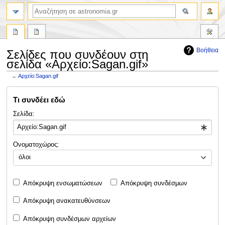
αναζήτηση
Βοήθεια
Σελίδες που συνδέουν στη
σελίδα «Αρχείο:Sagan.gif»
←
Αρχείο:Sagan.gif
Πήδηση
Πήδηση
Τι συνδέει εδώ
στην
στην
πλοήγηση
αναζήτηση
Σελίδα:
Ονοματοχώρος:
όλοι
Απόκρυψη ενσωματώσεων
Απόκρυψη συνδέσμων
Απόκρυψη ανακατευθύνσεων
Απόκρυψη συνδέσμων αρχείων