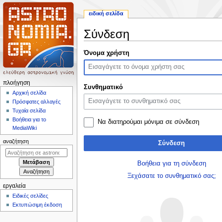
ειδική σελίδα
Σύνδεση
Πήδηση
Πήδηση
Όνομα χρήστη
στην
στην
πλοήγηση
αναζήτηση
Μ
πλοήγηση
Συνθηματικό
ε
Αρχική σελίδα
Πρόσφατες αλλαγές
ν
Τυχαία σελίδα
ο
Βοήθεια για το
Να διατηρούμαι μόνιμα σε σύνδεση
ύ
MediaWiki
π
αναζήτηση
Σύνδεση
λ
ο
Βοήθεια για τη σύνδεση
ή
Ξεχάσατε το συνθηματικό σας;
γ
εργαλεία
η
Ειδικές σελίδες
σ
Εκτυπώσιμη έκδοση
η