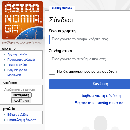
ειδική σελίδα
Σύνδεση
Πήδηση
Πήδηση
Όνομα χρήστη
στην
στην
πλοήγηση
αναζήτηση
Μ
πλοήγηση
Συνθηματικό
ε
Αρχική σελίδα
Πρόσφατες αλλαγές
ν
Τυχαία σελίδα
ο
Βοήθεια για το
Να διατηρούμαι μόνιμα σε σύνδεση
ύ
MediaWiki
π
αναζήτηση
Σύνδεση
λ
ο
Βοήθεια για τη σύνδεση
ή
Ξεχάσατε το συνθηματικό σας;
γ
εργαλεία
η
Ειδικές σελίδες
σ
Εκτυπώσιμη έκδοση
η