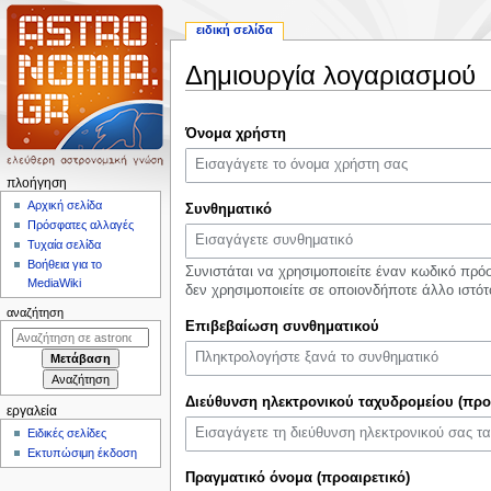
ειδική σελίδα
Δημιουργία λογαριασμού
Πήδηση
Πήδηση
Όνομα χρήστη
στην
στην
πλοήγηση
αναζήτηση
Μ
πλοήγηση
ε
Αρχική σελίδα
Συνθηματικό
Πρόσφατες αλλαγές
ν
Τυχαία σελίδα
ο
Βοήθεια για το
Συνιστάται να χρησιμοποιείτε έναν κωδικό πρ
ύ
MediaWiki
δεν χρησιμοποιείτε σε οποιονδήποτε άλλο ιστότ
π
αναζήτηση
Επιβεβαίωση συνθηματικού
λ
ο
ή
γ
Διεύθυνση ηλεκτρονικού ταχυδρομείου (προ
εργαλεία
η
Ειδικές σελίδες
σ
Εκτυπώσιμη έκδοση
η
Πραγματικό όνομα (προαιρετικό)