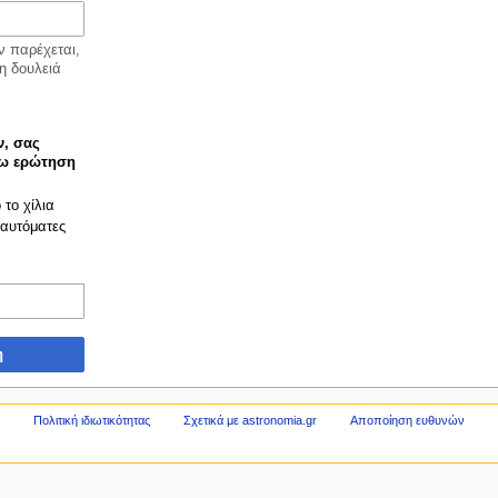
ν παρέχεται,
η δουλειά
, σας
τω ερώτηση
το χίλια
 αυτόματες
η
Πολιτική ιδιωτικότητας
Σχετικά με astronomia.gr
Αποποίηση ευθυνών