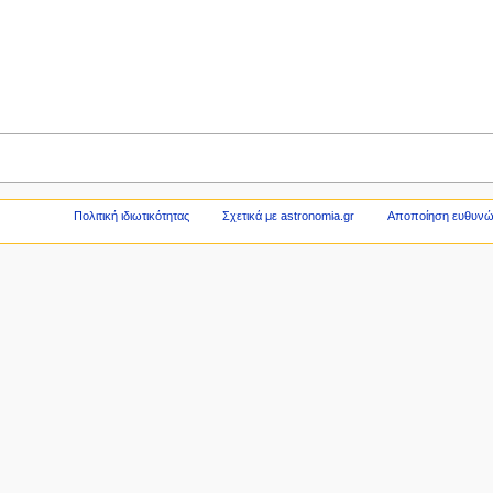
Πολιτική ιδιωτικότητας
Σχετικά με astronomia.gr
Αποποίηση ευθυν