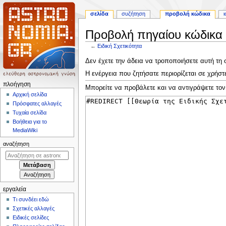
σελίδα
συζήτηση
προβολή κώδικα
ι
Προβολή πηγαίου κώδικα γ
←
Ειδική Σχετικότητα
Πήδηση
Πήδηση
Δεν έχετε την άδεια να τροποποιήσετε αυτή τη 
στην
στην
Η ενέργεια που ζητήσατε περιορίζεται σε χρήσ
πλοήγηση
αναζήτηση
Μ
πλοήγηση
Μπορείτε να προβάλετε και να αντιγράψετε τον
ε
Αρχική σελίδα
Πρόσφατες αλλαγές
ν
Τυχαία σελίδα
ο
Βοήθεια για το
ύ
MediaWiki
π
αναζήτηση
λ
ο
ή
γ
εργαλεία
η
Τι συνδέει εδώ
σ
Σχετικές αλλαγές
η
Ειδικές σελίδες