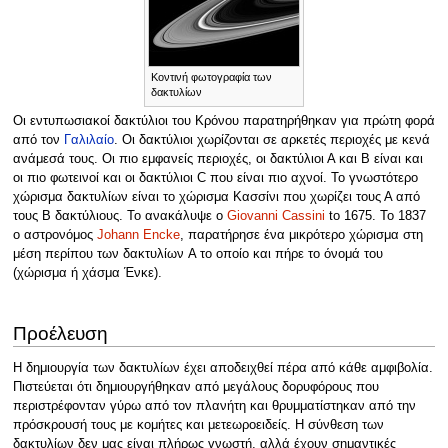
Κοντινή φωτογραφία των
δακτυλίων
Οι εντυπωσιακοί δακτύλιοι του Κρόνου παρατηρήθηκαν για πρώτη φορά
από τον
Γαλιλαίο
. Οι δακτύλιοι χωρίζονται σε αρκετές περιοχές με κενά
ανάμεσά τους. Οι πιο εμφανείς περιοχές, οι δακτύλιοι Α και Β είναι και
οι πιο φωτεινοί και οι δακτύλιοι C που είναι πιο αχνοί. Το γνωστότερο
χώρισμα δακτυλίων είναι το χώρισμα Κασσίνι που χωρίζει τους Α από
τους Β δακτύλιους. Το ανακάλυψε ο
Giovanni Cassini
to 1675. Το 1837
ο αστρονόμος
Johann Encke
, παρατήρησε ένα μικρότερο χώρισμα στη
μέση περίπου των δακτυλίων A το οποίο και πήρε το όνομά του
(χώρισμα ή χάσμα Ένκε).
Προέλευση
Η δημιουργία των δακτυλίων έχει αποδειχθεί πέρα από κάθε αμφιβολία.
Πιστεύεται ότι δημιουργήθηκαν από μεγάλους δορυφόρους που
περιστρέφονταν γύρω από τον πλανήτη και θρυμματίστηκαν από την
πρόσκρουσή τους με κομήτες και μετεωροειδείς. Η σύνθεση των
δακτυλίων δεν μας είναι πλήρως γνωστή, αλλά έχουν σημαντικές