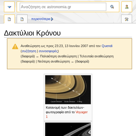
αναζήτηση
περισσότερα
Δακτύλιοι Κρόνου
Αναθεώρηση ως προς 23:23, 13 Ιουνίου 2007 από τον
Quendi
(
συζήτηση
|
συνεισφορές
)
(διαφορά) ← Παλαιότερη αναθεώρηση | Τελευταία αναθεώρηση
(διαφορά) | Νεότερη αναθεώρηση → (διαφορά)
Πήδηση
Πήδηση
στην
στην
πλοήγηση
αναζήτηση
Κατανομή των δακτυλίων-
φωτογραφία από το
Voyager
1