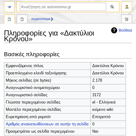
αναζήτηση
περισσότερα
Βοήθεια
Πληροφορίες για «Δακτύλιοι
Κρόνου»
Πήδηση
Πήδηση
Βασικές πληροφορίες
στην
στην
πλοήγηση
αναζήτηση
Εμφανιζόμενος τίτλος
Δακτύλιοι Κρόνου
Προεπιλεγμένο κλειδί ταξινόμησης
Δακτύλιοι Κρόνου
Μήκος σελίδας (σε bytes)
2.178
Αναγνωριστικό ονοματοχώρου
0
Αναγνωριστικό σελίδας
3172
Γλώσσα περιεχομένου σελίδας
el - Ελληνικά
Μοντέλο περιεχομένου σελίδας
κείμενο wiki
Ευρετηρίαση από ρομπότ
Επιτρεπτό
Αριθμός ανακατευθύνσεων σε αυτήν τη σελίδα
0
Προσμετράται ως σελίδα περιεχομένου
Ναι