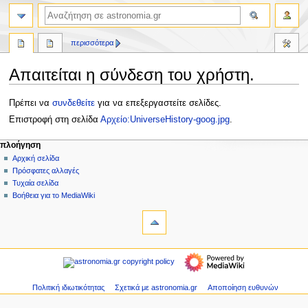
αναζήτηση
περισσότερα
Απαιτείται η σύνδεση του χρήστη.
Πήδηση
Πήδηση
Πρέπει να
συνδεθείτε
για να επεξεργαστείτε σελίδες.
στην
στην
Επιστροφή στη σελίδα
Αρχείο:UniverseHistory-goog.jpg
.
πλοήγηση
αναζήτηση
Μ
ενέργειες σελίδας
προσωπικά εργαλεία
πλοήγηση
αρχείο
δημιουργία
Αρχική σελίδα
ε
λογαριασμού
συζήτηση
Πρόσφατες αλλαγές
ν
σύνδεση
ανάγνωση
Τυχαία σελίδα
ο
προβολή
Βοήθεια για το MediaWiki
ύ
εργαλεία
κώδικα
ιστορικό
Ειδικές
π
σελίδες
λ
πλοήγηση
ο
Αρχική
ή
σελίδα
γ
Πρόσφατες
Πολιτική ιδιωτικότητας
Σχετικά με astronomia.gr
Αποποίηση ευθυνών
η
αλλαγές