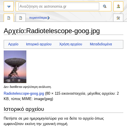
αναζήτηση
περισσότερα
Αρχείο
:
Radiotelescope-goog.jpg
Πήδηση
Πήδηση
Αρχείο
Ιστορικό αρχείου
Χρήση αρχείου
Μεταδεδομένα
στην
στην
πλοήγηση
αναζήτηση
Δεν διατίθεται υψηλότερη ανάλυση.
Radiotelescope-goog.jpg
(80 × 115 εικονοστοιχεία, μέγεθος αρχείου: 2
KB, τύπος MIME:
image/jpeg
)
Ιστορικό αρχείου
Πατήστε σε μια ημερομηνία/ώρα για να δείτε το αρχείο όπως
εμφανιζόταν εκείνη την χρονική στιγμή.