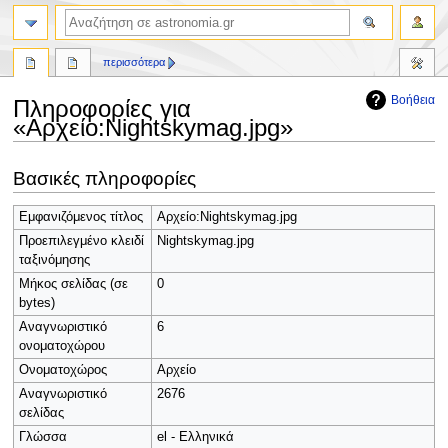
αναζήτηση
περισσότερα
Βοήθεια
Πληροφορίες για
«Αρχείο:Nightskymag.jpg»
Πήδηση
Πήδηση
Βασικές πληροφορίες
στην
στην
πλοήγηση
αναζήτηση
Εμφανιζόμενος τίτλος
Αρχείο:Nightskymag.jpg
Προεπιλεγμένο κλειδί
Nightskymag.jpg
ταξινόμησης
Μήκος σελίδας (σε
0
bytes)
Αναγνωριστικό
6
ονοματοχώρου
Ονοματοχώρος
Αρχείο
Αναγνωριστικό
2676
σελίδας
Γλώσσα
el - Ελληνικά