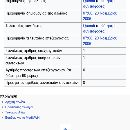
Δημιουργός της σελίδας
Quendi
(
συζήτηση
|
συνεισφορές
)
Ημερομηνία δημιουργίας της σελίδας
07:08, 20 Νοεμβρίου
2006
Τελευταίος συντάκτης
Quendi
(
συζήτηση
|
συνεισφορές
)
Ημερομηνία τελευταίας επεξεργασίας
07:08, 20 Νοεμβρίου
2006
Συνολικός αριθμός επεξεργασιών
1
Συνολικός αριθμός διαφορετικών
1
συντακτών
Αριθμός πρόσφατων επεξεργασιών (σε
0
διάστημα 90 μέρες)
Πρόσφατος αριθμός μοναδικών συντακτών
0
Μ
ενέργειες σελίδας
προσωπικά εργαλεία
πλοήγηση
αρχείο
δημιουργία
Αρχική σελίδα
ε
λογαριασμού
συζήτηση
Πρόσφατες αλλαγές
ν
σύνδεση
ανάγνωση
Τυχαία σελίδα
ο
προβολή
Βοήθεια για το MediaWiki
ύ
εργαλεία
κώδικα
ιστορικό
Τι
π