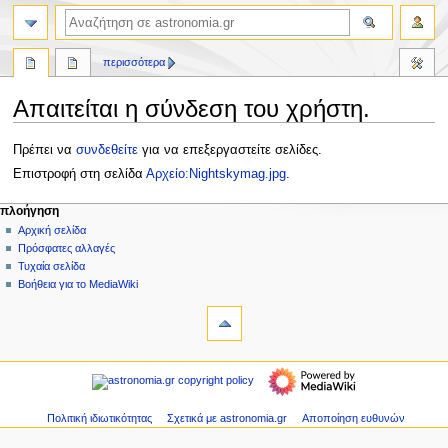
αναζήτηση
περισσότερα
Απαιτείται η σύνδεση του χρήστη.
Πήδηση
Πήδηση
Πρέπει να
συνδεθείτε
για να επεξεργαστείτε σελίδες.
στην
στην
Επιστροφή στη σελίδα
Αρχείο:Nightskymag.jpg
.
πλοήγηση
αναζήτηση
Μ
ενέργειες σελίδας
προσωπικά εργαλεία
πλοήγηση
αρχείο
δημιουργία
Αρχική σελίδα
ε
λογαριασμού
συζήτηση
Πρόσφατες αλλαγές
ν
σύνδεση
ανάγνωση
Τυχαία σελίδα
ο
προβολή
Βοήθεια για το MediaWiki
ύ
εργαλεία
κώδικα
ιστορικό
Ειδικές
π
σελίδες
λ
πλοήγηση
ο
Αρχική
ή
σελίδα
γ
Πρόσφατες
Πολιτική ιδιωτικότητας
Σχετικά με astronomia.gr
Αποποίηση ευθυνών
η
αλλαγές