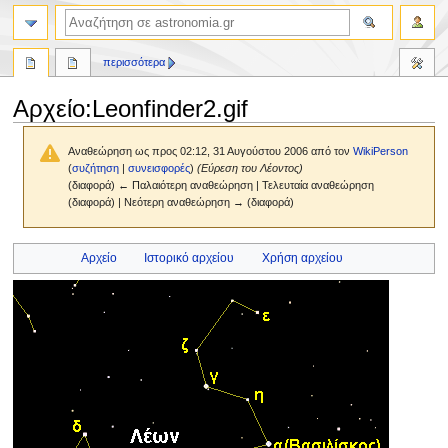
αναζήτηση
περισσότερα
Αρχείο
:
Leonfinder2.gif
Αναθεώρηση ως προς 02:12, 31 Αυγούστου 2006 από τον
WikiPerson
(
συζήτηση
|
συνεισφορές
)
(Εύρεση του Λέοντος)
(διαφορά) ← Παλαιότερη αναθεώρηση | Τελευταία αναθεώρηση
(διαφορά) | Νεότερη αναθεώρηση → (διαφορά)
Πήδηση
Πήδηση
Αρχείο
Ιστορικό αρχείου
Χρήση αρχείου
στην
στην
πλοήγηση
αναζήτηση