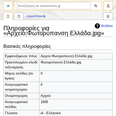
αναζήτηση
περισσότερα
Βοήθεια
Πληροφορίες για
«Αρχείο:Φωτορύπανση Ελλάδα.jpg»
Πήδηση
Πήδηση
Βασικές πληροφορίες
στην
στην
πλοήγηση
αναζήτηση
Εμφανιζόμενος τίτλος
Αρχείο:Φωτορύπανση Ελλάδα.jpg
Προεπιλεγμένο κλειδί
Φωτορύπανση Ελλάδα.jpg
ταξινόμησης
Μήκος σελίδας (σε
0
bytes)
Αναγνωριστικό
6
ονοματοχώρου
Ονοματοχώρος
Αρχείο
Αναγνωριστικό
1608
σελίδας
Γλώσσα
el - Ελληνικά