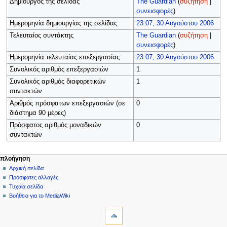
Δημιουργός της σελίδας
The Guardian
(
συζήτηση
|
συνεισφορές
)
Ημερομηνία δημιουργίας της σελίδας
23:07, 30 Αυγούστου 2006
Τελευταίος συντάκτης
The Guardian
(
συζήτηση
|
συνεισφορές
)
Ημερομηνία τελευταίας επεξεργασίας
23:07, 30 Αυγούστου 2006
Συνολικός αριθμός επεξεργασιών
1
Συνολικός αριθμός διαφορετικών
1
συντακτών
Αριθμός πρόσφατων επεξεργασιών (σε
0
διάστημα 90 μέρες)
Πρόσφατος αριθμός μοναδικών
0
συντακτών
Μ
ενέργειες σελίδας
προσωπικά εργαλεία
πλοήγηση
αρχείο
δημιουργία
Αρχική σελίδα
ε
λογαριασμού
συζήτηση
Πρόσφατες αλλαγές
ν
σύνδεση
ανάγνωση
Τυχαία σελίδα
ο
προβολή
Βοήθεια για το MediaWiki
ύ
εργαλεία
κώδικα
ιστορικό
Τι
π
συνδέει
λ