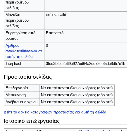
περιεχομένου
σελίδας
Μοντέλο
κείμενο wiki
περιεχομένου
σελίδας
Ευρετηρίαση από
Επιτρεπτό
ρομπότ
Αριθμός
0
ανακατευθύνσεων σε
αυτήν τη σελίδα
Τιμή hash
3fcc3f3bc2e69e927ed64a2cc73ef85de8d57e1b
Προστασία σελίδας
Επεξεργασία
Να επιτρέπονται όλοι οι χρήστες (αόριστη)
Μετακίνηση
Να επιτρέπονται όλοι οι χρήστες (αόριστη)
Ανέβασμα αρχείου
Να επιτρέπονται όλοι οι χρήστες (αόριστη)
Δείτε το αρχείο καταγραφών προστασίας για αυτή τη σελίδα.
Ιστορικό επεξεργασίας