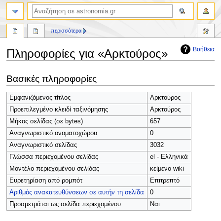
αναζήτηση
περισσότερα
Βοήθεια
Πληροφορίες για «Αρκτούρος»
Πήδηση
Πήδηση
Βασικές πληροφορίες
στην
στην
πλοήγηση
αναζήτηση
Εμφανιζόμενος τίτλος
Αρκτούρος
Προεπιλεγμένο κλειδί ταξινόμησης
Αρκτούρος
Μήκος σελίδας (σε bytes)
657
Αναγνωριστικό ονοματοχώρου
0
Αναγνωριστικό σελίδας
3032
Γλώσσα περιεχομένου σελίδας
el - Ελληνικά
Μοντέλο περιεχομένου σελίδας
κείμενο wiki
Ευρετηρίαση από ρομπότ
Επιτρεπτό
Αριθμός ανακατευθύνσεων σε αυτήν τη σελίδα
0
Προσμετράται ως σελίδα περιεχομένου
Ναι